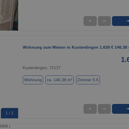
★
➦
1 / 8
Wohnung zum Mieten in Kusterdingen 1.630 € 146.38
1.
Kusterdingen, 72127
Wohnung
ca. 146,38 m²
Zimmer 5.5
★
➦
1 / 1