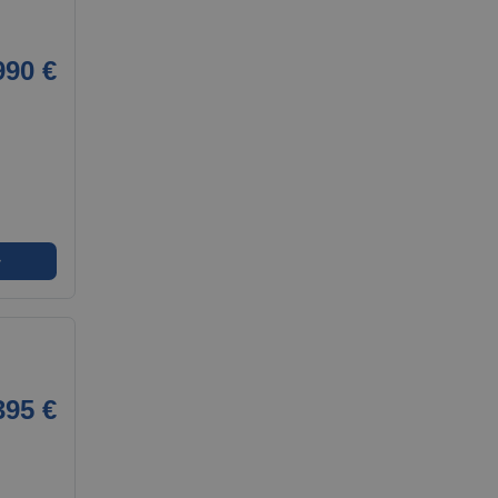
990 €
➜
395 €