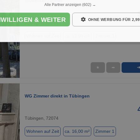
StudentenZimmer
Alle Partner anzeigen
(602) →
NWILLIGEN & WEITER
OHNE WERBUNG FÜR 2,99
Tübingen, 72072
Wohnen auf Zeit
ca. 12,00 m²
Zimmer 1
★
➦
1 / 9
WG Zimmer direkt in Tübingen
Tübingen, 72074
Wohnen auf Zeit
ca. 16,00 m²
Zimmer 1