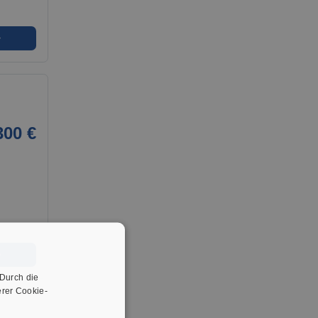
➜
300 €
➜
 Durch die
rer Cookie-