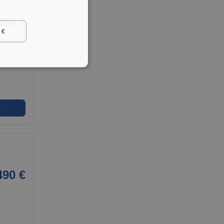
390 €
 €
➜
490 €