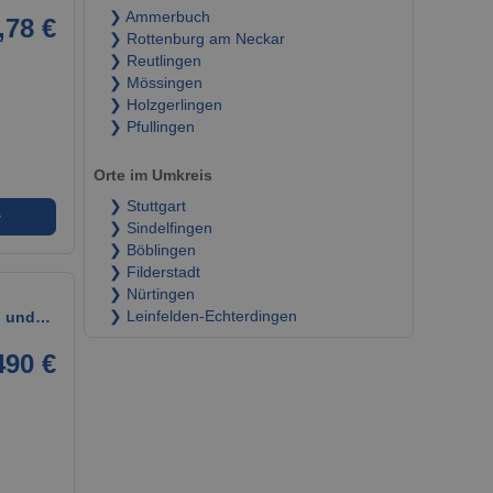
❯ Ammerbuch
,78 €
❯ Rottenburg am Neckar
❯ Reutlingen
❯ Mössingen
❯ Holzgerlingen
❯ Pfullingen
Orte im Umkreis
❯ Stuttgart
➜
❯ Sindelfingen
❯ Böblingen
❯ Filderstadt
❯ Nürtingen
en und…
❯ Leinfelden-Echterdingen
490 €