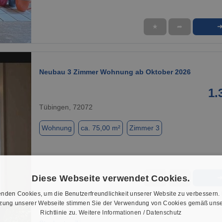
★
➦
1 / 18
Neubau 3 Zimmer Wohnung ab Oktober 2026
1.
Tübingen, 72072
Wohnung
ca. 75,00 m²
Zimmer 3
Diese Webseite verwendet Cookies.
★
➦
1 / 1
nden Cookies, um die Benutzerfreundlichkeit unserer Website zu verbessern.
tzung unserer Webseite stimmen Sie der Verwendung von Cookies gemäß unse
Richtlinie zu.
Weitere Informationen / Datenschutz