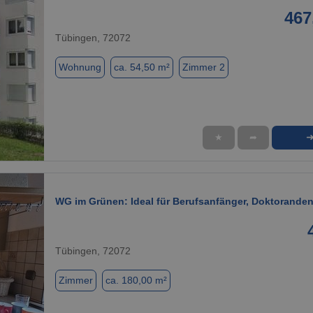
467
Tübingen, 72072
Wohnung
ca. 54,50 m²
Zimmer 2
★
➦
1 / 1
WG im Grünen: Ideal für Berufsanfänger, Doktorand
Tübingen, 72072
Zimmer
ca. 180,00 m²