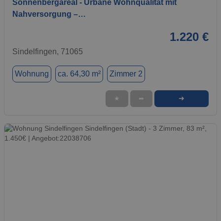
Sonnenbergareal - Urbane Wohnqualität mit
Nahversorgung –…
1.220 €
Sindelfingen, 71065
Wohnung
ca. 64,30 m²
Zimmer 2
➜
★
➦