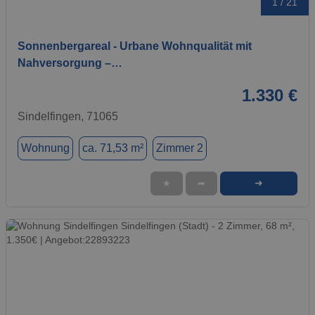
1 / 21
Sonnenbergareal - Urbane Wohnqualität mit
Nahversorgung –…
1.330 €
Sindelfingen, 71065
Wohnung
ca. 71,53 m²
Zimmer 2
➜
★
➦