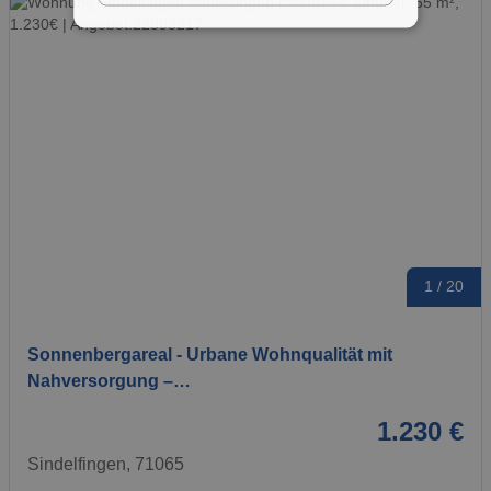
1 / 20
Sonnenbergareal - Urbane Wohnqualität mit
Nahversorgung –…
1.230 €
Sindelfingen, 71065