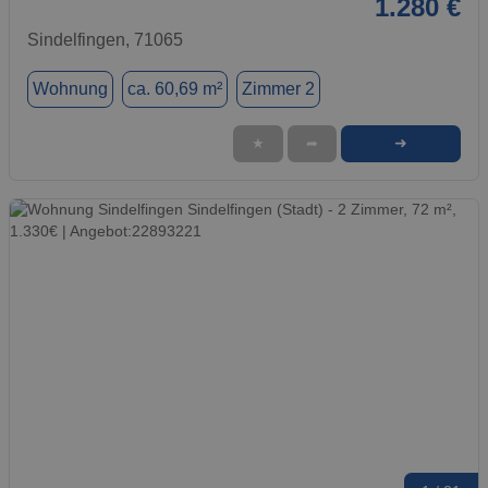
1.280 €
Sindelfingen, 71065
Wohnung
ca. 60,69 m²
Zimmer 2
➜
★
➦