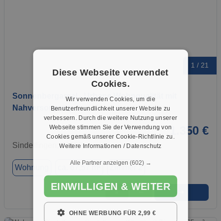
1 / 21
Diese Webseite verwendet
Cookies.
Sonnenbergareal - Urbane Wohnqualität mit
Wir verwenden Cookies, um die
Nahversorgung –…
Benutzerfreundlichkeit unserer Website zu
verbessern. Durch die weitere Nutzung unserer
Webseite stimmen Sie der Verwendung von
1.350 €
Cookies gemäß unserer Cookie-Richtlinie zu.
Sindelfingen, 71065
Weitere Informationen / Datenschutz
Alle Partner anzeigen
(602) →
Wohnung
ca. 67,57 m²
Zimmer 2
EINWILLIGEN & WEITER
➜
★
➦
OHNE WERBUNG FÜR 2,99 €