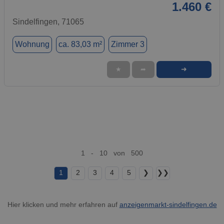
1.460 €
Sindelfingen, 71065
Wohnung
ca. 83,03 m²
Zimmer 3
➜
★
➦
1 - 10 von 500
1
2
3
4
5
❯
❯❯
Hier klicken und mehr erfahren auf
anzeigenmarkt-sindelfingen.de