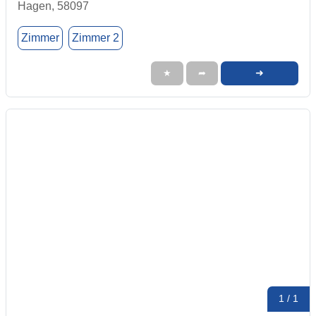
Hagen, 58097
Zimmer
Zimmer 2
➜
★
➦
1 / 1