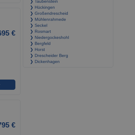
❯ Taubenstein
❯ Hückingen
❯ Großendrescheid
❯ Mühlenrahmede
❯ Seckel
695 €
❯ Rosmart
❯ Niedergockeshohl
❯ Bergfeld
❯ Horst
❯ Drescheider Berg
❯ Dickenhagen
➜
795 €