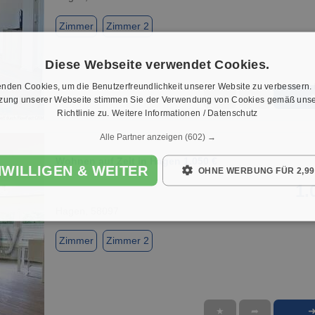
Zimmer
Zimmer 2
Diese Webseite verwendet Cookies.
nden Cookies, um die Benutzerfreundlichkeit unserer Website zu verbessern.
★
➦
tzung unserer Webseite stimmen Sie der Verwendung von Cookies gemäß unse
1 / 1
Richtlinie zu.
Weitere Informationen / Datenschutz
Alle Partner anzeigen
(602) →
Wohnen auf Zeit in Hagen 1.050 €
NWILLIGEN & WEITER
OHNE WERBUNG FÜR 2,99
1.
Hagen, 58097
Zimmer
Zimmer 2
★
➦