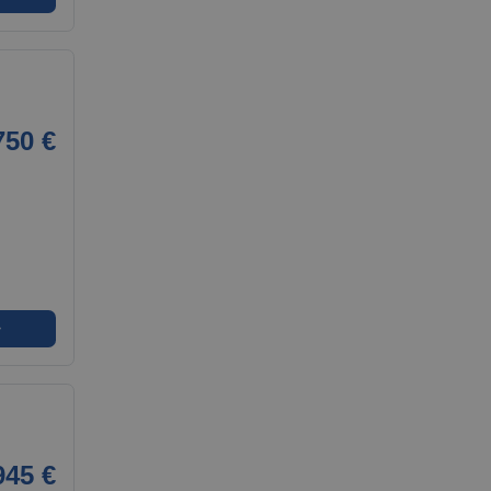
750 €
➜
945 €