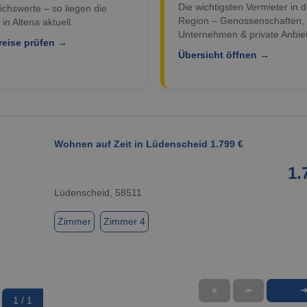
Die wichtigsten Vermieter in d
ichswerte – so liegen die
Region – Genossenschaften,
 in Altena aktuell.
Unternehmen & private Anbiet
reise prüfen →
Übersicht öffnen →
Wohnen auf Zeit in Lüdenscheid 1.799 €
1.
Lüdenscheid, 58511
Zimmer
Zimmer 4
★
➦
1 / 1