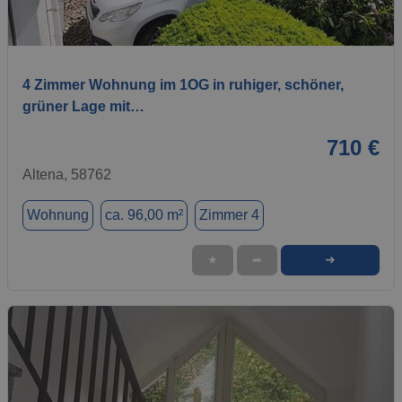
1 / 5
4 Zimmer Wohnung im 1OG in ruhiger, schöner,
grüner Lage mit…
710 €
Altena, 58762
Wohnung
ca. 96,00 m²
Zimmer 4
➜
★
➦