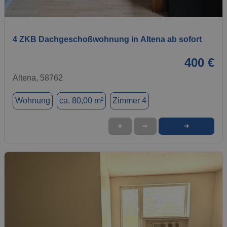
1 / 9
4 ZKB Dachgeschoßwohnung in Altena ab sofort
400 €
Altena, 58762
Wohnung
ca. 80,00 m²
Zimmer 4
➜
★
➦