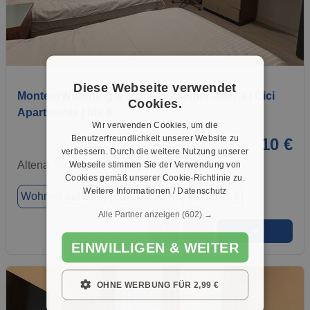
1 / 7
Diese Webseite verwendet
MonteurWohnung & MonteurZimmer Altena | Cici
Cookies.
Apartments | bis 8…
Wir verwenden Cookies, um die
Benutzerfreundlichkeit unserer Website zu
10 €
verbessern. Durch die weitere Nutzung unserer
Altena, 58762
Webseite stimmen Sie der Verwendung von
Cookies gemäß unserer Cookie-Richtlinie zu.
Weitere Informationen / Datenschutz
Wohnen auf Zeit
ca. 100,00 m²
Zimmer 5
Alle Partner anzeigen
(602) →
➜
★
➦
EINWILLIGEN & WEITER
OHNE WERBUNG FÜR 2,99 €