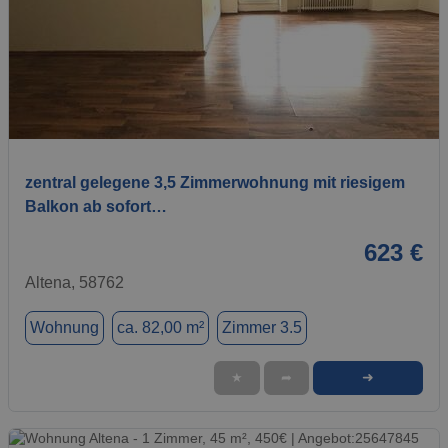
1 / 4
zentral gelegene 3,5 Zimmerwohnung mit riesigem
Balkon ab sofort…
623 €
Altena, 58762
Wohnung
ca. 82,00 m²
Zimmer 3.5
➜
★
➦