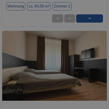
Wohnung
ca. 64,00 m²
Zimmer 2
➜
★
➦
1 / 6