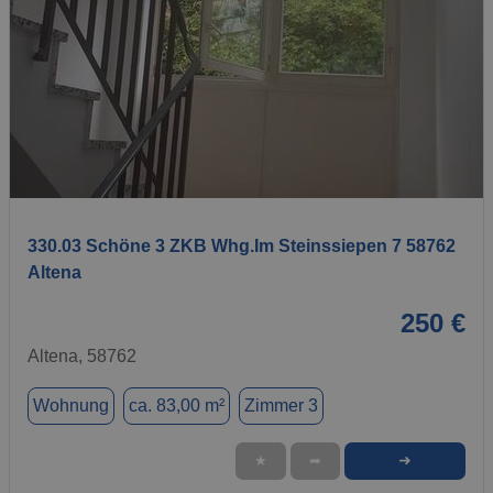
1 / 9
330.03 Schöne 3 ZKB Whg.Im Steinssiepen 7 58762
Altena
250 €
Altena, 58762
Wohnung
ca. 83,00 m²
Zimmer 3
➜
★
➦