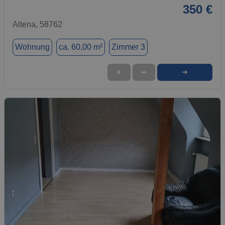
350 €
Altena, 58762
Wohnung
ca. 60,00 m²
Zimmer 3
➜
★
➦