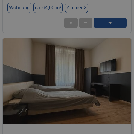
Wohnung
ca. 64,00 m²
Zimmer 2
➜
★
➦
1 / 6