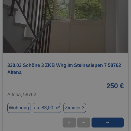
1 / 9
330.03 Schöne 3 ZKB Whg.Im Steinssiepen 7 58762
Altena
250 €
Altena, 58762
Wohnung
ca. 83,00 m²
Zimmer 3
➜
★
➦