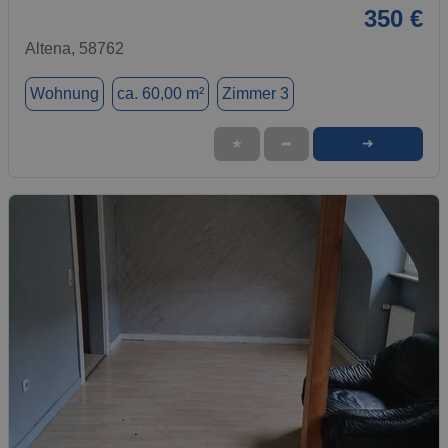
350 €
Altena, 58762
Wohnung
ca. 60,00 m²
Zimmer 3
➜
★
➦