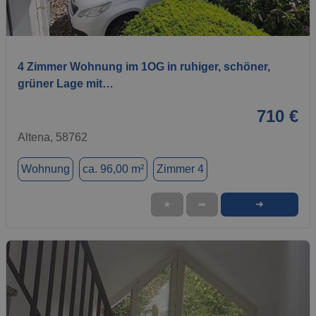
1 / 5
4 Zimmer Wohnung im 1OG in ruhiger, schöner,
grüner Lage mit…
710 €
Altena, 58762
Wohnung
ca. 96,00 m²
Zimmer 4
➜
★
➦