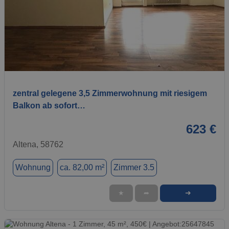
1 / 4
zentral gelegene 3,5 Zimmerwohnung mit riesigem
Balkon ab sofort…
623 €
Altena, 58762
Wohnung
ca. 82,00 m²
Zimmer 3.5
➜
★
➦