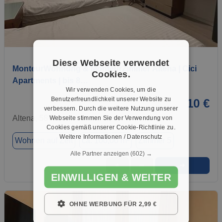
1 / 7
Diese Webseite verwendet
MonteurWohnung & MonteurZimmer Altena | Cici
Cookies.
Apartments | bis 8…
Wir verwenden Cookies, um die
Benutzerfreundlichkeit unserer Website zu
10 €
verbessern. Durch die weitere Nutzung unserer
Altena, 58762
Webseite stimmen Sie der Verwendung von
Cookies gemäß unserer Cookie-Richtlinie zu.
Weitere Informationen / Datenschutz
Wohnen auf Zeit
ca. 100,00 m²
Zimmer 5
Alle Partner anzeigen
(602) →
➜
★
➦
EINWILLIGEN & WEITER
OHNE WERBUNG FÜR 2,99 €