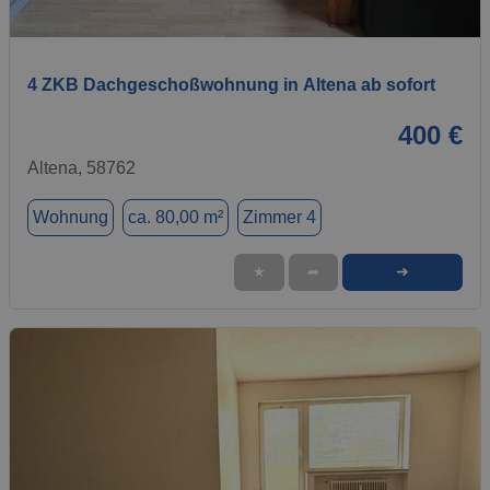
1 / 9
4 ZKB Dachgeschoßwohnung in Altena ab sofort
400 €
Altena, 58762
Wohnung
ca. 80,00 m²
Zimmer 4
➜
★
➦