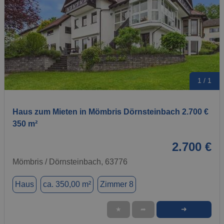
1 / 1
Haus zum Mieten in Mömbris Dörnsteinbach 2.700 €
350 m²
2.700 €
Mömbris / Dörnsteinbach, 63776
Haus
ca. 350,00 m²
Zimmer 8
➜
★
➦