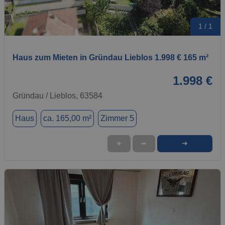
1 / 1
Haus zum Mieten in Gründau Lieblos 1.998 € 165 m²
1.998 €
Gründau / Lieblos, 63584
Haus
ca. 165,00 m²
Zimmer 5
➜
★
➦