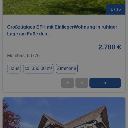
1 / 16
Großzügiges EFH mit EinliegerWohnung in ruhiger
Lage am Fuße des…
2.700 €
Mömbris, 63776
Haus
ca. 350,00 m²
Zimmer 8
➜
★
➦