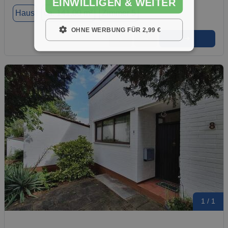
EINWILLIGEN & WEITER
Haus
ca. 141,00 m²
Zimmer 5
OHNE WERBUNG FÜR 2,99 €
➜
★
➦
1 / 1