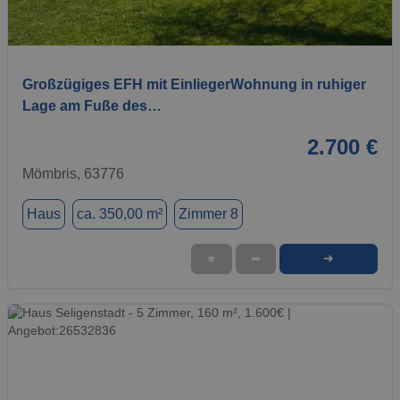
1 / 16
Großzügiges EFH mit EinliegerWohnung in ruhiger
Lage am Fuße des…
2.700 €
Mömbris, 63776
Haus
ca. 350,00 m²
Zimmer 8
➜
★
➦