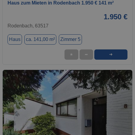
Haus zum Mieten in Rodenbach 1.950 € 141 m²
1.950 €
Rodenbach, 63517
Haus
ca. 141,00 m²
Zimmer 5
➜
★
➦