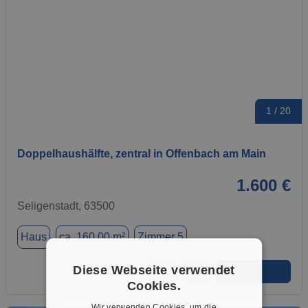
1 / 20
Doppelhaushälfte, zentral in Offenbach am Main
1.600 €
Seligenstadt, 63500
Haus
ca. 160,00 m²
Zimmer 5
Diese Webseite verwendet
➜
★
➦
Cookies.
Wir verwenden Cookies, um die