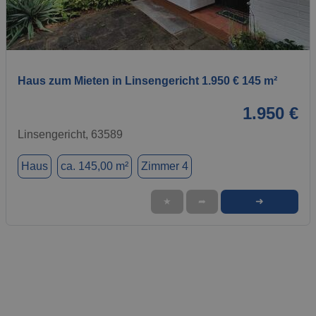
1 / 1
Haus zum Mieten in Linsengericht 1.950 € 145 m²
1.950 €
Linsengericht, 63589
Haus
ca. 145,00 m²
Zimmer 4
➜
★
➦