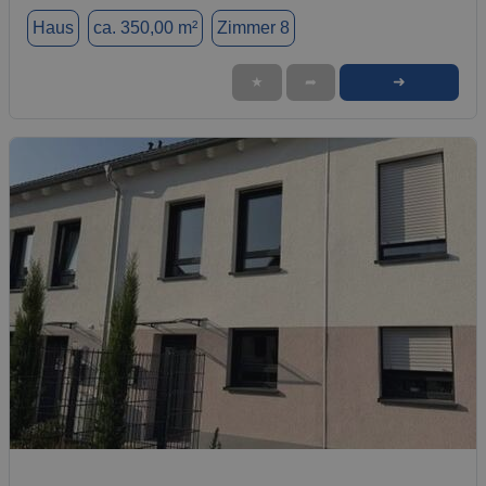
Haus
ca. 350,00 m²
Zimmer 8
➜
★
➦
1 / 1