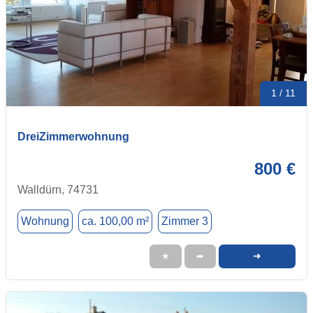
1 / 11
DreiZimmerwohnung
800 €
Walldürn, 74731
Wohnung
ca. 100,00 m²
Zimmer 3
➜
★
➦