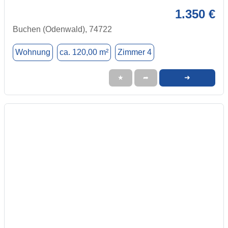
1.350 €
Buchen (Odenwald), 74722
Wohnung
ca. 120,00 m²
Zimmer 4
➜
★
➦