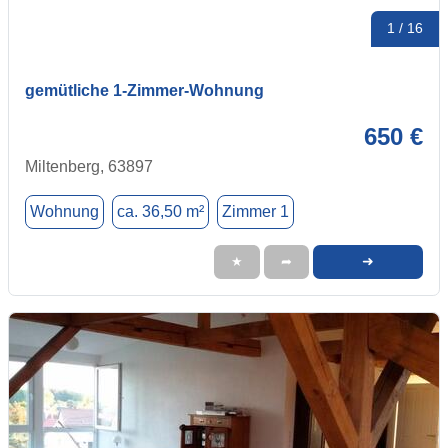
1 / 16
gemütliche 1-Zimmer-Wohnung
650 €
Miltenberg, 63897
Wohnung
ca. 36,50 m²
Zimmer 1
➜
★
➦