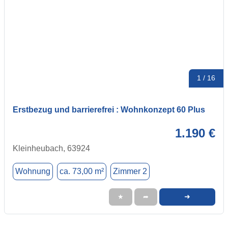
1 / 16
Erstbezug und barrierefrei : Wohnkonzept 60 Plus
1.190 €
Kleinheubach, 63924
Wohnung
ca. 73,00 m²
Zimmer 2
➜
★
➦