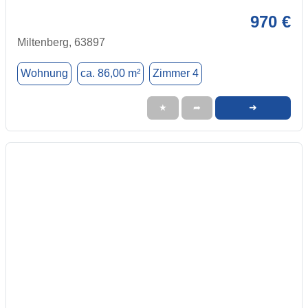
970 €
Miltenberg, 63897
Wohnung
ca. 86,00 m²
Zimmer 4
➜
★
➦