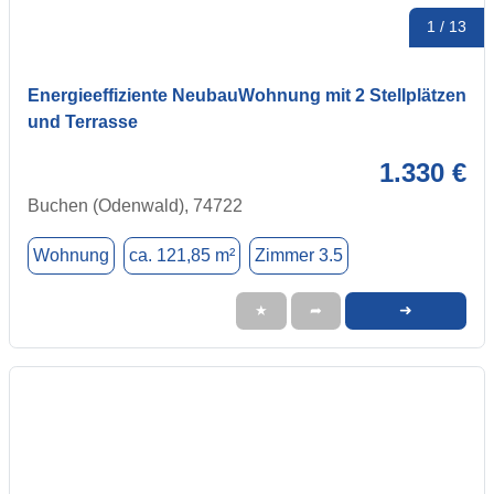
1 / 13
Energieeffiziente NeubauWohnung mit 2 Stellplätzen
und Terrasse
1.330 €
Buchen (Odenwald), 74722
Wohnung
ca. 121,85 m²
Zimmer 3.5
➜
★
➦