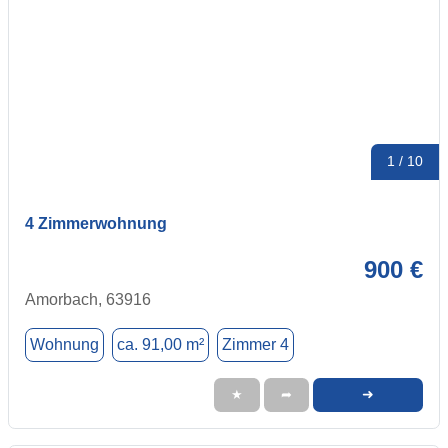
1 / 10
4 Zimmerwohnung
900 €
Amorbach, 63916
Wohnung
ca. 91,00 m²
Zimmer 4
➜
★
➦