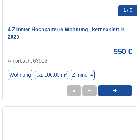
1 / 5
4-Zimmer-Hochparterre-Wohnung - kernsaniert in
2023
950 €
Amorbach, 63916
Wohnung
ca. 106,00 m²
Zimmer 4
➜
★
➦