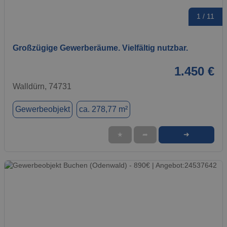
1 / 11
Großzügige Gewerberäume. Vielfältig nutzbar.
1.450 €
Walldürn, 74731
Gewerbeobjekt
ca. 278,77 m²
➜
★
➦