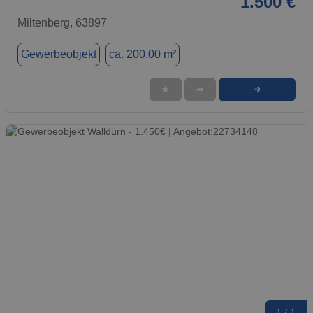
1.500 €
Miltenberg, 63897
Gewerbeobjekt
ca. 200,00 m²
➜
★
➦
1 / 1