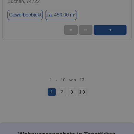
Buchen, 74722
Gewerbeobjekt
ca. 450,00 m²
➜
★
➦
1 - 10 von 13
1
2
❯
❯❯