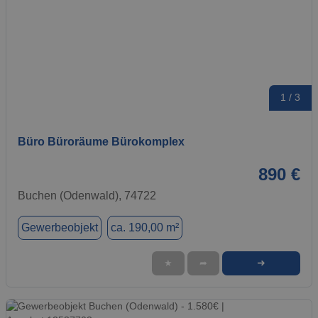
1 / 3
Büro Büroräume Bürokomplex
890 €
Buchen (Odenwald), 74722
Gewerbeobjekt
ca. 190,00 m²
➜
★
➦