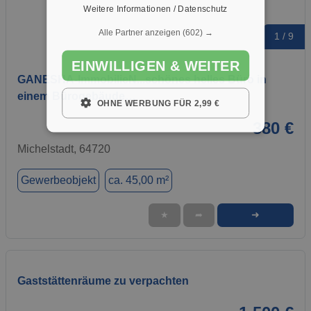
Weitere Informationen / Datenschutz
Alle Partner anzeigen
(602) →
1 / 9
EINWILLIGEN & WEITER
GANESHA-ImmobilieN...schönes helles Büro in
einem Bürogebäude…
OHNE WERBUNG FÜR 2,99 €
380 €
Michelstadt, 64720
Gewerbeobjekt
ca. 45,00 m²
➜
★
➦
Gaststättenräume zu verpachten