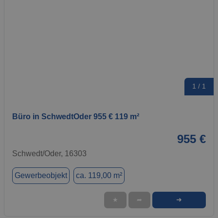
1 / 1
Büro in SchwedtOder 955 € 119 m²
955 €
Schwedt/Oder, 16303
Gewerbeobjekt
ca. 119,00 m²
➜
★
➦