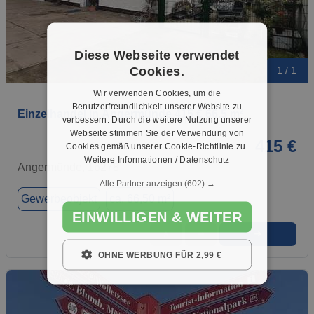
Diese Webseite verwendet
Cookies.
1 / 1
Wir verwenden Cookies, um die
Benutzerfreundlichkeit unserer Website zu
Einzelhandel in Angermünde 415 € 66.5 m²
verbessern. Durch die weitere Nutzung unserer
Webseite stimmen Sie der Verwendung von
415 €
Cookies gemäß unserer Cookie-Richtlinie zu.
Weitere Informationen / Datenschutz
Angermünde, 16278
Alle Partner anzeigen
(602) →
Gewerbeobjekt
ca. 66,50 m²
EINWILLIGEN & WEITER
➜
★
➦
OHNE WERBUNG FÜR 2,99 €