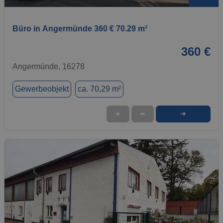
Büro in Angermünde 360 € 70.29 m²
360 €
Angermünde, 16278
Gewerbeobjekt
ca. 70,29 m²
➜
★
➦