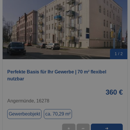
1 / 2
Perfekte Basis für Ihr Gewerbe | 70 m² flexibel
nutzbar
360 €
Angermünde, 16278
Gewerbeobjekt
ca. 70,29 m²
➜
★
➦