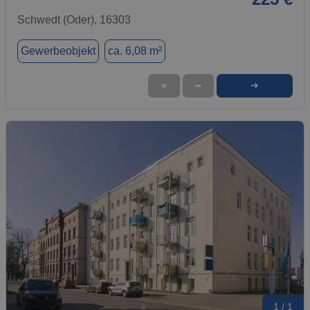
Schwedt (Oder), 16303
Gewerbeobjekt
ca. 6,08 m²
➜
★
➦
1 / 1