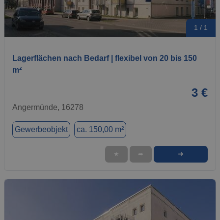
1 / 1
Lagerflächen nach Bedarf | flexibel von 20 bis 150
m²
3 €
Angermünde, 16278
Gewerbeobjekt
ca. 150,00 m²
➜
★
➦