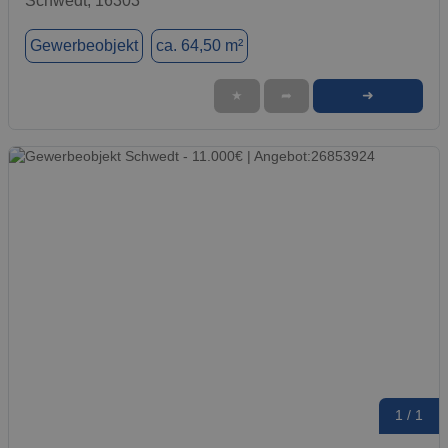
Schwedt, 16303
Gewerbeobjekt
ca. 64,50 m²
➜
★
➦
1 / 1