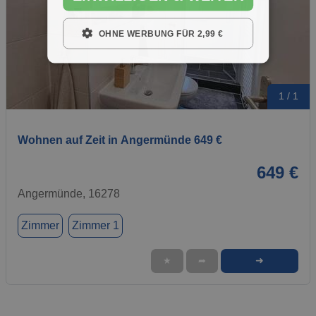
OHNE WERBUNG FÜR 2,99 €
1 / 1
Wohnen auf Zeit in Angermünde 649 €
649 €
Angermünde, 16278
Zimmer
Zimmer 1
➜
★
➦