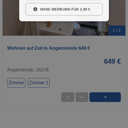
OHNE WERBUNG FÜR 2,99 €
1 / 1
Wohnen auf Zeit in Angermünde 649 €
649 €
Angermünde, 16278
Zimmer
Zimmer 1
➜
★
➦