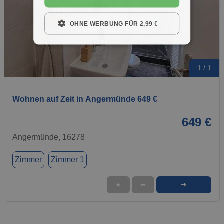
OHNE WERBUNG FÜR 2,99 €
1 / 1
Wohnen auf Zeit in Angermünde 649 €
649 €
Angermünde, 16278
Zimmer
Zimmer 1
➜
★
➦