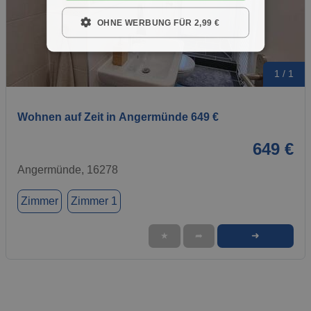
OHNE WERBUNG FÜR 2,99 €
1 / 1
Wohnen auf Zeit in Angermünde 649 €
649 €
Angermünde, 16278
Zimmer
Zimmer 1
➜
★
➦