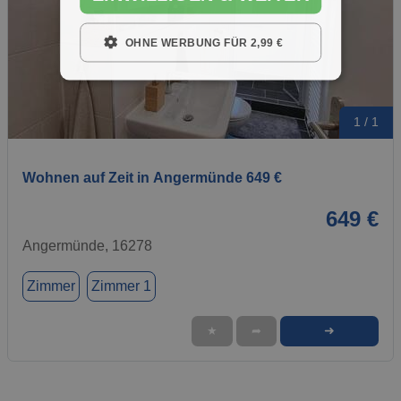
OHNE WERBUNG FÜR 2,99 €
1 / 1
Wohnen auf Zeit in Angermünde 649 €
649 €
Angermünde, 16278
Zimmer
Zimmer 1
➜
★
➦