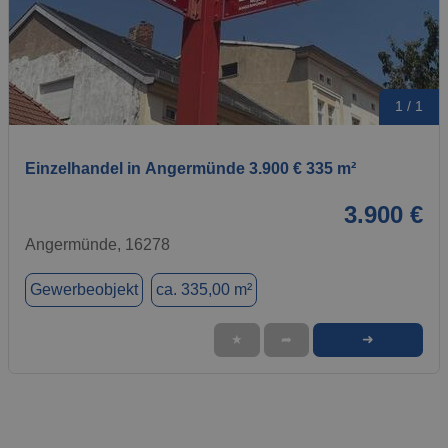
1 / 1
Einzelhandel in Angermünde 3.900 € 335 m²
3.900 €
Angermünde, 16278
Gewerbeobjekt
ca. 335,00 m²
➜
★
➦