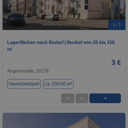
1 / 1
Lagerflächen nach Bedarf | flexibel von 20 bis 150
m²
3 €
Angermünde, 16278
Gewerbeobjekt
ca. 150,00 m²
➜
★
➦