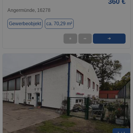
360 €
Angermünde, 16278
Gewerbeobjekt
ca. 70,29 m²
➜
★
➦