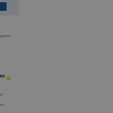
gebote.
en
er
er.