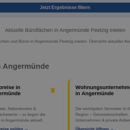
Jetzt Ergebnisse filtern
Aktuelle Büroflächen in Angermünde Peetzig mieten
ächen und Büros in Angermünde Peetzig mieten. Übersicht aktueller An
in Angermünde
preise in
Wohnungsunternehm
ermünde
in Angermünde
iete, Nebenkosten &
Die wichtigsten Vermieter in d
ichswerte – so liegen die
Region – Genossenschaften,
 in Angermünde aktuell.
Unternehmen & private Anbiet
reise prüfen →
Übersicht öffnen →