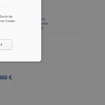
❯ Wolletz
360 €
❯ Welsow
❯ Neuhaus
❯ Kerkow
 Durch die
❯ Zuchenberg
rer Cookie-
❯ Gehegemühle
❯ Louisenhof
 €
➜
360 €