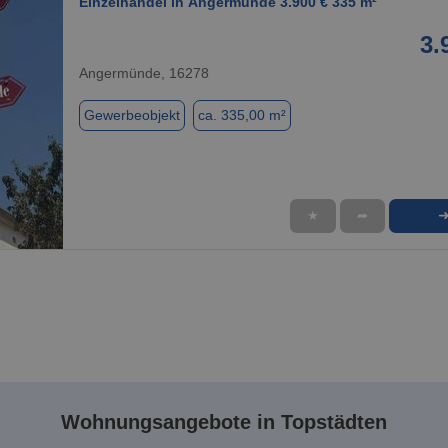
Einzelhandel in Angermünde 3.900 € 335 m²
3.
Angermünde, 16278
Gewerbeobjekt
ca. 335,00 m²
★
➦
1 / 1
Wohnungsangebote in Topstädten