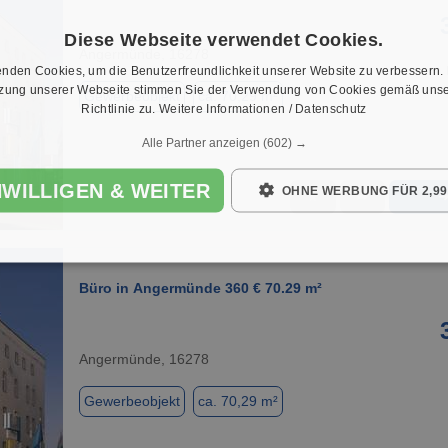
Diese Webseite verwendet Cookies.
Angermünde, 16278
nden Cookies, um die Benutzerfreundlichkeit unserer Website zu verbessern.
tzung unserer Webseite stimmen Sie der Verwendung von Cookies gemäß unse
Gewerbeobjekt
ca. 70,29 m²
Richtlinie zu.
Weitere Informationen / Datenschutz
Alle Partner anzeigen
(602) →
NWILLIGEN & WEITER
OHNE WERBUNG FÜR 2,99
★
➦
1 / 2
Büro in Angermünde 360 € 70.29 m²
Angermünde, 16278
Gewerbeobjekt
ca. 70,29 m²