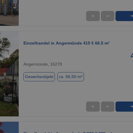
★
➦
1 / 1
Einzelhandel in Angermünde 415 € 66.5 m²
Angermünde, 16278
Gewerbeobjekt
ca. 66,50 m²
★
➦
1 / 1