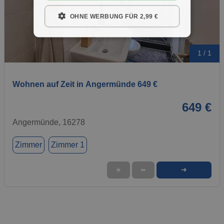
OHNE WERBUNG FÜR 2,99 €
1 / 1
Wohnen auf Zeit in Angermünde 649 €
649 €
Angermünde, 16278
Zimmer
Zimmer 1
➜
★
➦