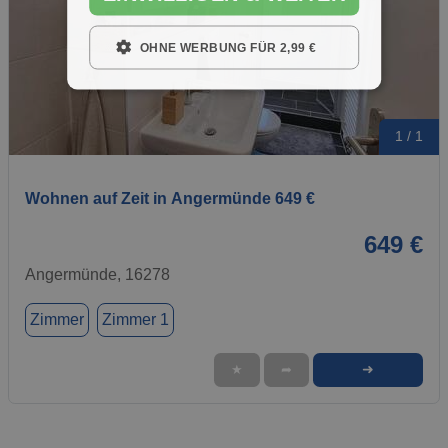
OHNE WERBUNG FÜR 2,99 €
1 / 1
Wohnen auf Zeit in Angermünde 649 €
649 €
Angermünde, 16278
Zimmer
Zimmer 1
➜
★
➦