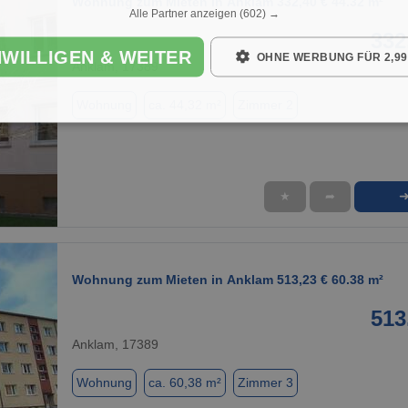
Wohnung zum Mieten in Anklam 332,40 € 44.32 m²
Alle Partner anzeigen
(602) →
332
NWILLIGEN & WEITER
OHNE WERBUNG FÜR 2,99
Anklam, 17389
Wohnung
ca. 44,32 m²
Zimmer 2
★
➦
1 / 1
Wohnung zum Mieten in Anklam 513,23 € 60.38 m²
513
Anklam, 17389
Wohnung
ca. 60,38 m²
Zimmer 3