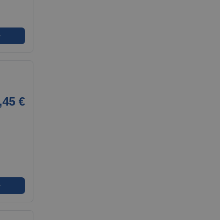
➜
,45 €
➜