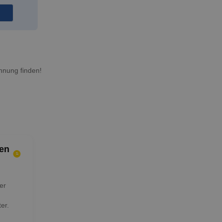
hnung finden!
en
er
er.