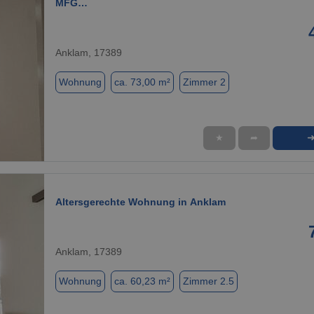
MFG…
Anklam, 17389
Wohnung
ca. 73,00 m²
Zimmer 2
★
➦
1 / 8
Altersgerechte Wohnung in Anklam
Anklam, 17389
Wohnung
ca. 60,23 m²
Zimmer 2.5