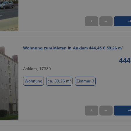
★
➦
1 / 1
Wohnung zum Mieten in Anklam 444,45 € 59.26 m²
444
Anklam, 17389
Wohnung
ca. 59,26 m²
Zimmer 3
★
➦
1 / 1