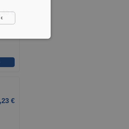
,40 €
 €
➜
,23 €