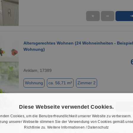
★
➦
1 / 7
Altersgerechtes Wohnen (24 Wohneinheiten - Beispiel
Wohnung)
Anklam, 17389
Wohnung
ca. 56,71 m²
Zimmer 2
Diese Webseite verwendet Cookies.
★
➦
1 / 7
nden Cookies, um die Benutzerfreundlichkeit unserer Website zu verbessern.
tzung unserer Webseite stimmen Sie der Verwendung von Cookies gemäß unse
Richtlinie zu.
Weitere Informationen / Datenschutz