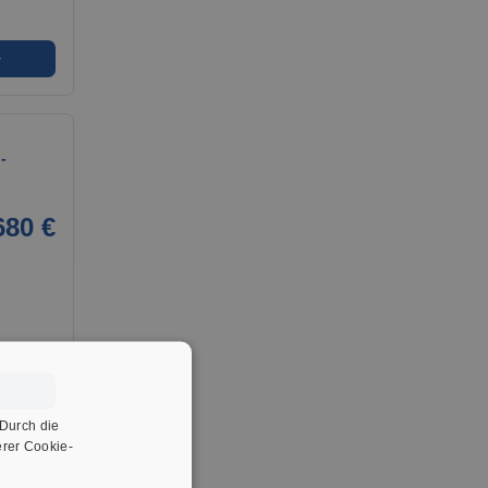
➜
-
680 €
➜
 Durch die
rer Cookie-