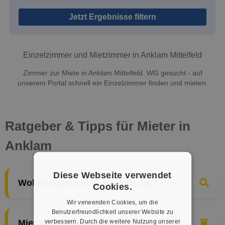
Jetzt Ergebnisse filtern
Einzelzimmer und Mietzimmer in Anklam Mittelfeld
Zimmer zur Miete in Anklam Mittelfeld. WG gesucht - auf
unserem Portal schnell ein Einzelzimmer finden und mieten.
Ratgeber & Tipps für Mieter in
Anklam
Diese Webseite verwendet
Wohnungssuche & Bewerbung
Cookies.
Wir verwenden Cookies, um die
Benutzerfreundlichkeit unserer Website zu
verbessern. Durch die weitere Nutzung unserer
Mietpreise in Anklam