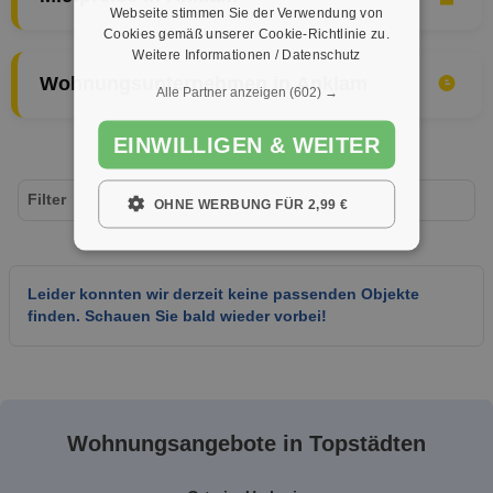
Webseite stimmen Sie der Verwendung von
Cookies gemäß unserer Cookie-Richtlinie zu.
Weitere Informationen / Datenschutz
Wohnungsunternehmen in Anklam
Alle Partner anzeigen
(602) →
EINWILLIGEN & WEITER
Filter
OHNE WERBUNG FÜR 2,99 €
Leider konnten wir derzeit keine passenden Objekte
finden. Schauen Sie bald wieder vorbei!
Wohnungsangebote in Topstädten