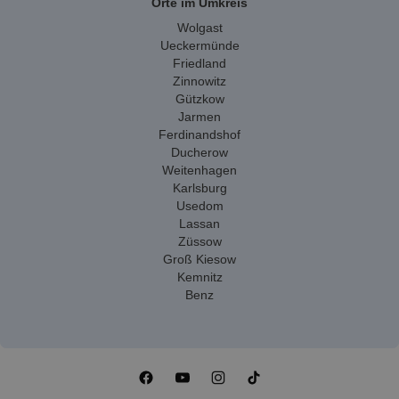
Orte im Umkreis
Wolgast
Ueckermünde
Friedland
Zinnowitz
Gützkow
Jarmen
Ferdinandshof
Ducherow
Weitenhagen
Karlsburg
Usedom
Lassan
Züssow
Groß Kiesow
Kemnitz
Benz