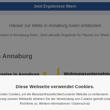
Jetzt Ergebnisse filtern
Häuser zur Miete in Annaburg Axien entdecken
ieten in Annaburg Axien. Jetzt aktuelle Angebote für Häuser zur Miete 
in Annaburg
Wohnungsunternehm
preise in Annaburg
in Annaburg
Diese Webseite verwendet Cookies.
iete, Nebenkosten &
Die wichtigsten Vermieter in d
ichswerte – so liegen die
nden Cookies, um die Benutzerfreundlichkeit unserer Website zu verbessern.
Region – Genossenschaften,
 in Annaburg aktuell.
tzung unserer Webseite stimmen Sie der Verwendung von Cookies gemäß unse
Unternehmen & private Anbiet
Richtlinie zu.
Weitere Informationen / Datenschutz
reise prüfen →
Übersicht öffnen →