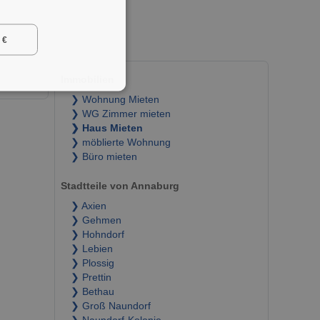
 €
Immobilien
❯ Wohnung Mieten
❯ WG Zimmer mieten
❯ Haus Mieten
❯ möblierte Wohnung
❯ Büro mieten
Stadtteile von Annaburg
❯ Axien
❯ Gehmen
❯ Hohndorf
❯ Lebien
❯ Plossig
❯ Prettin
❯ Bethau
❯ Groß Naundorf