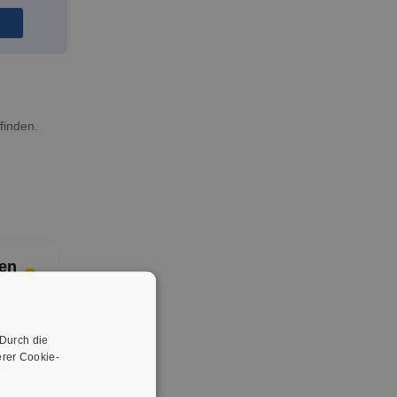
finden.
en
er
 Durch die
rer Cookie-
er.