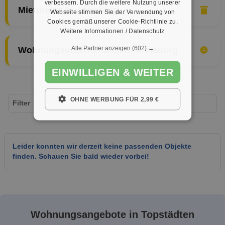
verbessern. Durch die weitere Nutzung unserer
Mietpreise in Annaburg
Webseite stimmen Sie der Verwendung von
Cookies gemäß unserer Cookie-Richtlinie zu.
Weitere Informationen / Datenschutz
Alle Partner anzeigen
(602) →
Wohnungsunternehmen in Annaburg
EINWILLIGEN & WEITER
OHNE WERBUNG FÜR 2,99 €
Filter
Leider konnten wir derzeit keine passenden Objekte
finden. Schauen Sie bald wieder vorbei!
Wohnungsangebote in Topstädten