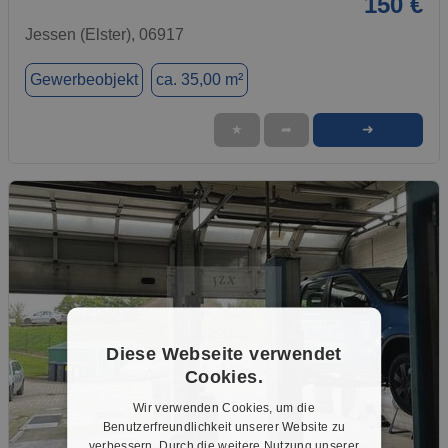
150 €
Jessen (Elster), 06917
Gewerbeobjekt
ca. 35,00 m²
➜
★
➦
Diese Webseite verwendet
Cookies.
Wir verwenden Cookies, um die
Benutzerfreundlichkeit unserer Website zu
verbessern. Durch die weitere Nutzung unserer