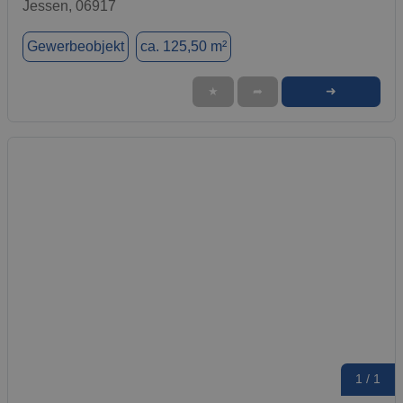
Jessen, 06917
Gewerbeobjekt
ca. 125,50 m²
➜
★
➦
1 / 1