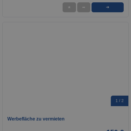
➜
★
➦
1 / 2
Werbefläche zu vermieten