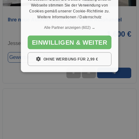
1 / 10
Webseite stimmen Sie der Verwendung von
Cookies gemäß unserer Cookie-Richtlinie zu.
Weitere Informationen / Datenschutz
Ihre neue Autowerkstatt optional mit Autohandel
Alle Partner anzeigen
(602) →
1.600 €
EINWILLIGEN & WEITER
Jessen (Elster), 06917
Gewerbeobjekt
ca. 5,33 m²
OHNE WERBUNG FÜR 2,99 €
➜
★
➦