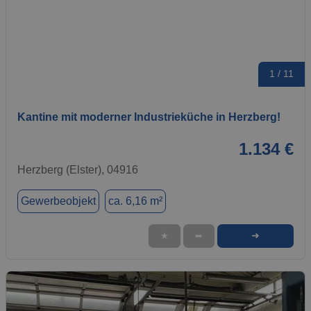
1 / 11
Kantine mit moderner Industrieküche in Herzberg!
1.134 €
Herzberg (Elster), 04916
Gewerbeobjekt
ca. 6,16 m²
➜
★
➦