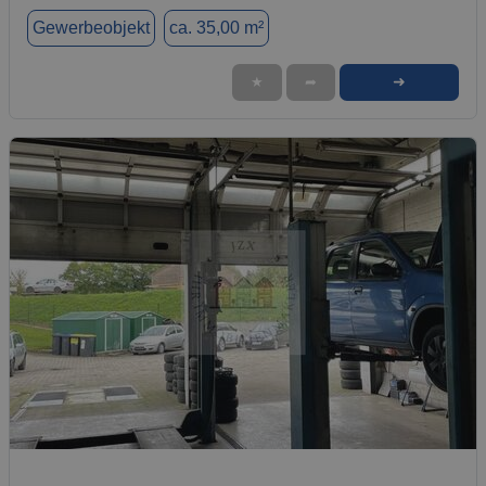
Gewerbeobjekt
ca. 35,00 m²
➜
★
➦
1 / 10