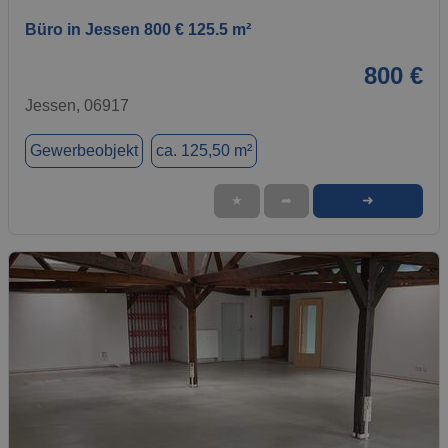
Büro in Jessen 800 € 125.5 m²
800 €
Jessen, 06917
Gewerbeobjekt
ca. 125,50 m²
➜
★
➦