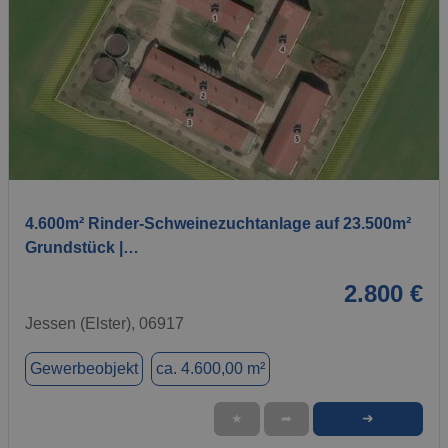
1 / 26
4.600m² Rinder-Schweinezuchtanlage auf 23.500m²
Grundstück |…
2.800 €
Jessen (Elster), 06917
Gewerbeobjekt
ca. 4.600,00 m²
➜
★
➦