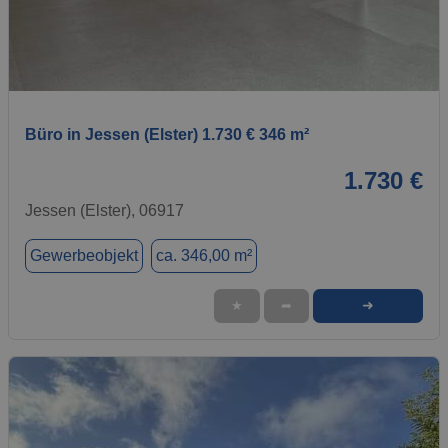
1 / 1
Büro in Jessen (Elster) 1.730 € 346 m²
1.730 €
Jessen (Elster), 06917
Gewerbeobjekt
ca. 346,00 m²
➜
★
➦