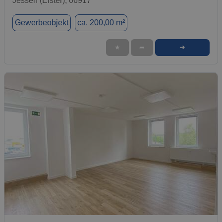
Jessen (Elster), 06917
Gewerbeobjekt
ca. 200,00 m²
➜
★
➦
1 / 1