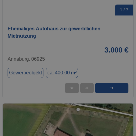
1 / 7
Ehemaliges Autohaus zur gewerbllichen
Mietnutzung
3.000 €
Annaburg, 06925
Gewerbeobjekt
ca. 400,00 m²
➜
★
➦