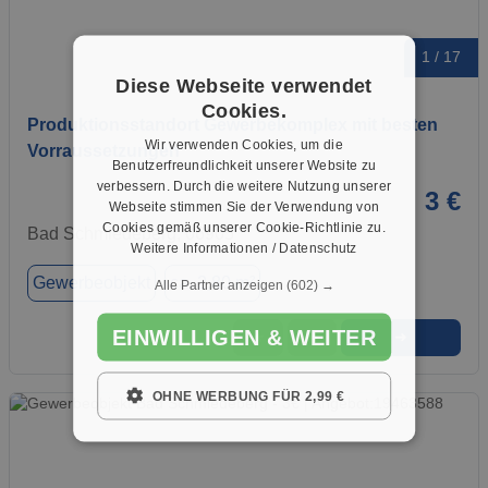
1 / 17
Diese Webseite verwendet
Cookies.
Produktionsstandort Gewerbekomplex mit besten
Wir verwenden Cookies, um die
Vorraussetzungen
Benutzerfreundlichkeit unserer Website zu
verbessern. Durch die weitere Nutzung unserer
3 €
Webseite stimmen Sie der Verwendung von
Cookies gemäß unserer Cookie-Richtlinie zu.
Bad Schmiedeberg, 06905
Weitere Informationen / Datenschutz
Gewerbeobjekt
ca. 2,80 m²
Alle Partner anzeigen
(602) →
EINWILLIGEN & WEITER
➜
★
➦
OHNE WERBUNG FÜR 2,99 €