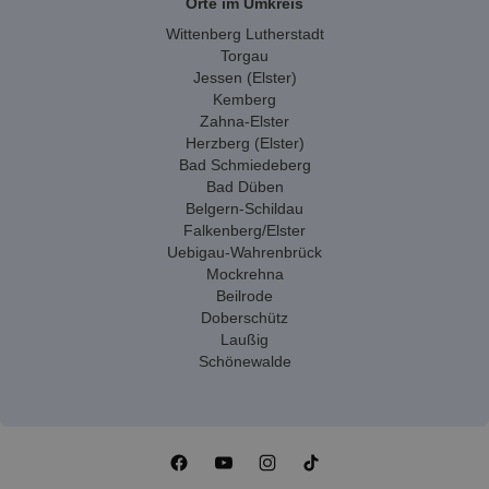
Orte im Umkreis
Wittenberg Lutherstadt
Torgau
Jessen (Elster)
Kemberg
Zahna-Elster
Herzberg (Elster)
Bad Schmiedeberg
Bad Düben
Belgern-Schildau
Falkenberg/Elster
Uebigau-Wahrenbrück
Mockrehna
Beilrode
Doberschütz
Laußig
Schönewalde