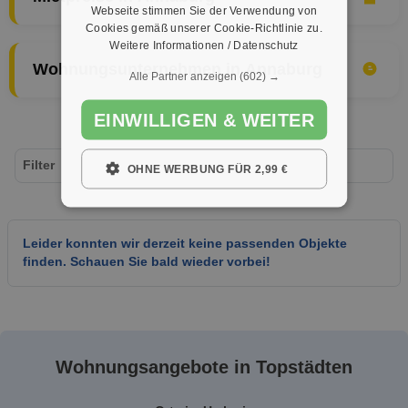
Webseite stimmen Sie der Verwendung von
Cookies gemäß unserer Cookie-Richtlinie zu.
Weitere Informationen / Datenschutz
Wohnungsunternehmen in Annaburg
Alle Partner anzeigen
(602) →
EINWILLIGEN & WEITER
Filter
OHNE WERBUNG FÜR 2,99 €
Leider konnten wir derzeit keine passenden Objekte
finden. Schauen Sie bald wieder vorbei!
Wohnungsangebote in Topstädten