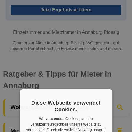
Jetzt Ergebnisse filtern
Einzelzimmer und Mietzimmer in Annaburg Plossig
Zimmer zur Miete in Annaburg Plossig. WG gesucht - auf
unserem Portal schnell ein Einzelzimmer finden und mieten.
Ratgeber & Tipps für Mieter in
Annaburg
Diese Webseite verwendet
Wohnungssuche & Bewerbung
Cookies.
Wir verwenden Cookies, um die
Benutzerfreundlichkeit unserer Website zu
verbessern. Durch die weitere Nutzung unserer
Mietpreise in Annaburg