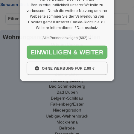
Schauen Sie bald wieder vorbei!
Benutzerfreundlichkeit unserer Website zu
verbessern. Durch die weitere Nutzung unserer
Webseite stimmen Sie der Verwendung von
Filter
Cookies gemäß unserer Cookie-Richtlinie zu.
Weitere Informationen / Datenschutz
Wohnungsangebote in Topstädten
Alle Partner anzeigen
(602) →
Orte im Umkreis
Wittenberg Lutherstadt
EINWILLIGEN & WEITER
Torgau
Jessen (Elster)
Kemberg
OHNE WERBUNG FÜR 2,99 €
Zahna-Elster
Herzberg (Elster)
Bad Schmiedeberg
Bad Düben
Belgern-Schildau
Falkenberg/Elster
Niedergörsdorf
Uebigau-Wahrenbrück
Mockrehna
Beilrode