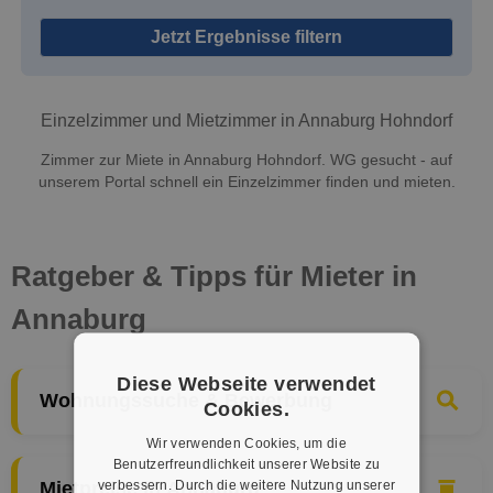
Jetzt Ergebnisse filtern
Einzelzimmer und Mietzimmer in Annaburg Hohndorf
Zimmer zur Miete in Annaburg Hohndorf. WG gesucht - auf
unserem Portal schnell ein Einzelzimmer finden und mieten.
Ratgeber & Tipps für Mieter in
Annaburg
Diese Webseite verwendet
Wohnungssuche & Bewerbung
Cookies.
Wir verwenden Cookies, um die
Benutzerfreundlichkeit unserer Website zu
verbessern. Durch die weitere Nutzung unserer
Mietpreise in Annaburg