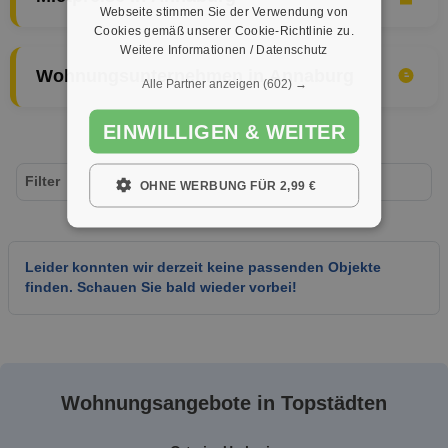
Webseite stimmen Sie der Verwendung von
Cookies gemäß unserer Cookie-Richtlinie zu.
Weitere Informationen / Datenschutz
Wohnungsunternehmen in Annaburg
Alle Partner anzeigen
(602) →
EINWILLIGEN & WEITER
Filter
OHNE WERBUNG FÜR 2,99 €
Leider konnten wir derzeit keine passenden Objekte
finden. Schauen Sie bald wieder vorbei!
Wohnungsangebote in Topstädten