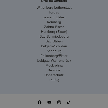
Orte im Umkreis
Wittenberg Lutherstadt
Torgau
Jessen (Elster)
Kemberg
Zahna-Elster
Herzberg (Elster)
Bad Schmiedeberg
Bad Düben
Belgern-Schildau
Annaburg
Falkenberg/Elster
Uebigau-Wahrenbrück
Mockrehna
Beilrode
Doberschütz
Laußig