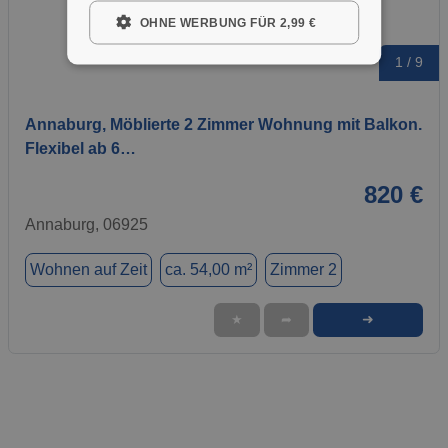
OHNE WERBUNG FÜR 2,99 €
1 / 9
Annaburg, Möblierte 2 Zimmer Wohnung mit Balkon.
Flexibel ab 6…
820 €
Annaburg, 06925
Wohnen auf Zeit
ca. 54,00 m²
Zimmer 2
➜
★
➦