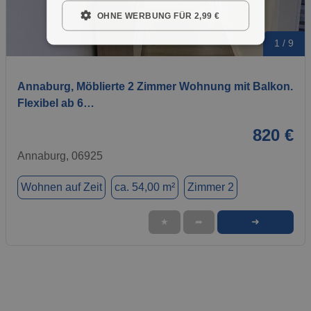
OHNE WERBUNG FÜR 2,99 €
1 / 9
Annaburg, Möblierte 2 Zimmer Wohnung mit Balkon.
Flexibel ab 6…
820 €
Annaburg, 06925
Wohnen auf Zeit
ca. 54,00 m²
Zimmer 2
➜
★
➦