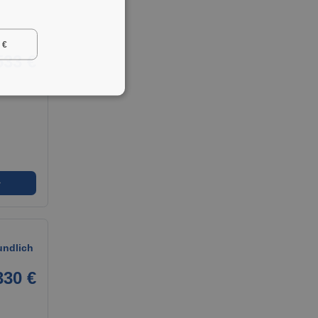
 €
533 €
➜
undlich
330 €