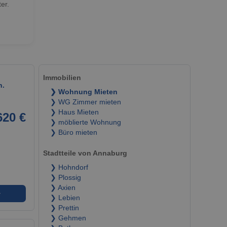
er.
Immobilien
n.
❯ Wohnung Mieten
❯ WG Zimmer mieten
❯ Haus Mieten
620 €
❯ möblierte Wohnung
❯ Büro mieten
Stadtteile von Annaburg
❯ Hohndorf
❯ Plossig
❯ Axien
➜
❯ Lebien
❯ Prettin
❯ Gehmen