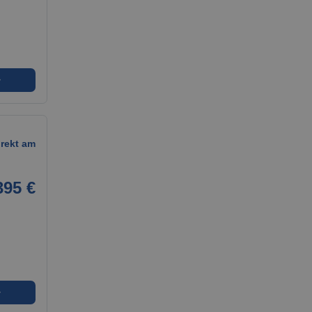
➜
rekt am
395 €
➜