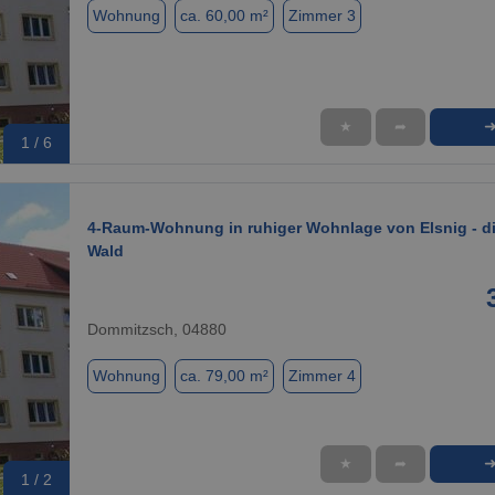
Wohnung
ca. 60,00 m²
Zimmer 3
★
➦
1 / 6
4-Raum-Wohnung in ruhiger Wohnlage von Elsnig - di
Wald
Dommitzsch, 04880
Wohnung
ca. 79,00 m²
Zimmer 4
★
➦
1 / 2