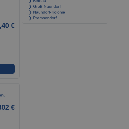
❯ Bethau
❯ Groß Naundorf
.
❯ Naundorf-Kolonie
❯ Premsendorf
,40 €
➜
en.
302 €