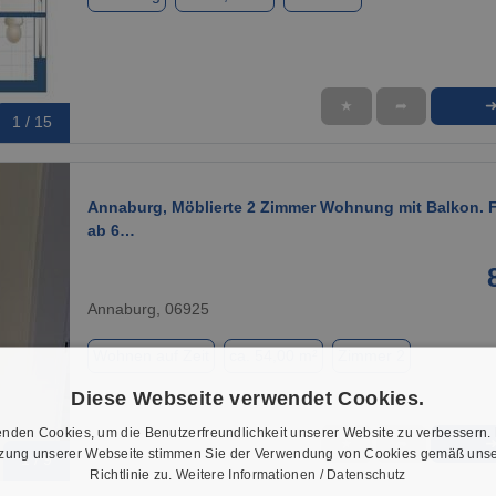
★
➦
1 / 15
Annaburg, Möblierte 2 Zimmer Wohnung mit Balkon. F
ab 6…
Annaburg, 06925
Wohnen auf Zeit
ca. 54,00 m²
Zimmer 2
Diese Webseite verwendet Cookies.
nden Cookies, um die Benutzerfreundlichkeit unserer Website zu verbessern.
★
➦
tzung unserer Webseite stimmen Sie der Verwendung von Cookies gemäß unse
1 / 9
Richtlinie zu.
Weitere Informationen / Datenschutz