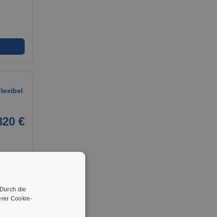
➜
lexibel
820 €
 Durch die
➜
rer Cookie-