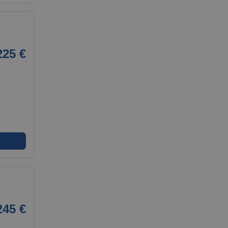
225 €
➜
245 €