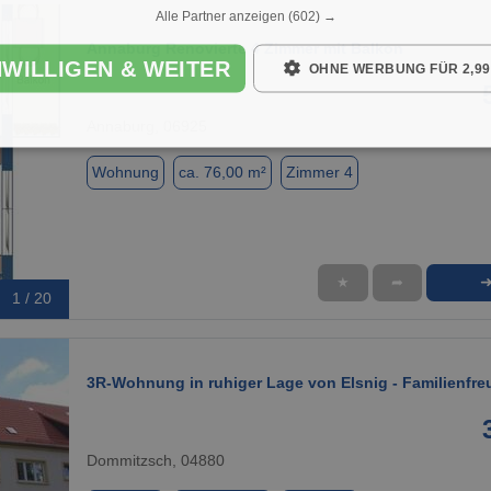
Alle Partner anzeigen
(602) →
Annaburg Renovierte 4 Zimmer mit Balkon
NWILLIGEN & WEITER
OHNE WERBUNG FÜR 2,99
Annaburg, 06925
Wohnung
ca. 76,00 m²
Zimmer 4
★
➦
1 / 20
3R-Wohnung in ruhiger Lage von Elsnig - Familienfre
Dommitzsch, 04880