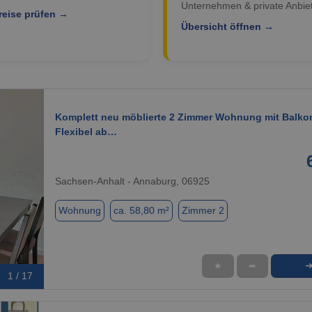
Unternehmen & private Anbiet
reise prüfen →
Übersicht öffnen →
Komplett neu möblierte 2 Zimmer Wohnung mit Balko
Flexibel ab…
Sachsen-Anhalt - Annaburg, 06925
Wohnung
ca. 58,80 m²
Zimmer 2
★
➦
1 / 17