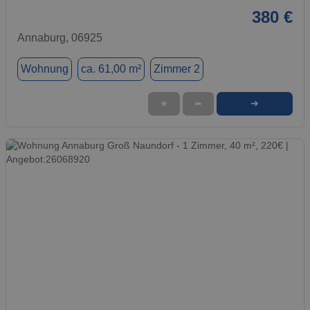
380 €
Annaburg, 06925
Wohnung
ca. 61,00 m²
Zimmer 2
➜
★
➦