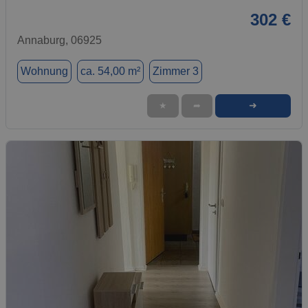
302 €
Annaburg, 06925
Wohnung
ca. 54,00 m²
Zimmer 3
➜
★
➦