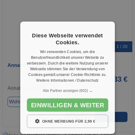
Diese Webseite verwendet
Cookies.
1 / 20
Wir verwenden Cookies, um die
Benutzerfreundlichkeit unserer Website zu
verbessern. Durch die weitere Nutzung unserer
Annaburg Renovierte 4 Zimmer mit Balkon
Webseite stimmen Sie der Verwendung von
Cookies gemäß unserer Cookie-Richtlinie zu.
533 €
Weitere Informationen / Datenschutz
Annaburg, 06925
Alle Partner anzeigen
(602) →
Wohnung
ca. 76,00 m²
Zimmer 4
EINWILLIGEN & WEITER
➜
★
➦
OHNE WERBUNG FÜR 2,99 €