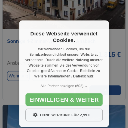
1 / 15
Diese Webseite verwendet
Cookies.
Sonnige 4-Zimmer-Wohnung in Ansbach
Wir verwenden Cookies, um die
1.315 €
Benutzerfreundlichkeit unserer Website zu
verbessern. Durch die weitere Nutzung unserer
Ansbach, 91522
Webseite stimmen Sie der Verwendung von
Cookies gemäß unserer Cookie-Richtlinie zu.
Wohnung
ca. 105,52 m²
Zimmer 4
Weitere Informationen / Datenschutz
Alle Partner anzeigen
(602) →
➜
★
➦
EINWILLIGEN & WEITER
OHNE WERBUNG FÜR 2,99 €