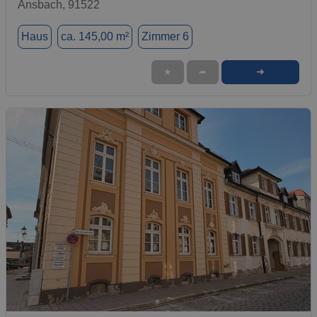
Ansbach, 91522
Haus
ca. 145,00 m²
Zimmer 6
➜
★
➦
1 / 16