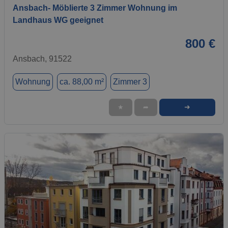
Ansbach- Möblierte 3 Zimmer Wohnung im
Landhaus WG geeignet
800 €
Ansbach, 91522
Wohnung
ca. 88,00 m²
Zimmer 3
➜
★
➦