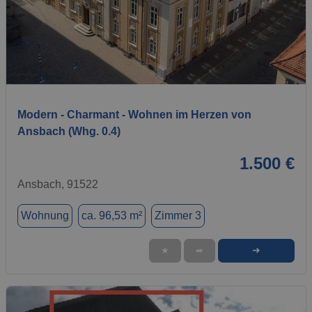
1 / 12
Modern - Charmant - Wohnen im Herzen von
Ansbach (Whg. 0.4)
1.500 €
Ansbach, 91522
Wohnung
ca. 96,53 m²
Zimmer 3
➜
★
➦