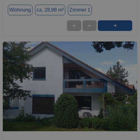
Wohnung
ca. 28,98 m²
Zimmer 1
➜
★
➦
1 / 10