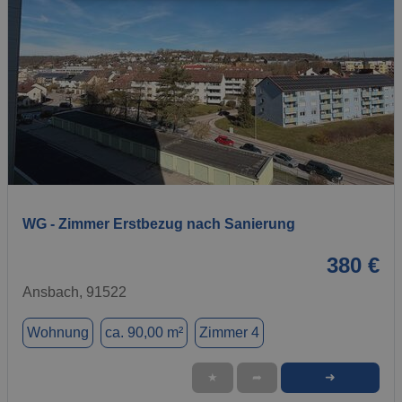
1 / 6
WG - Zimmer Erstbezug nach Sanierung
380 €
Ansbach, 91522
Wohnung
ca. 90,00 m²
Zimmer 4
➜
★
➦