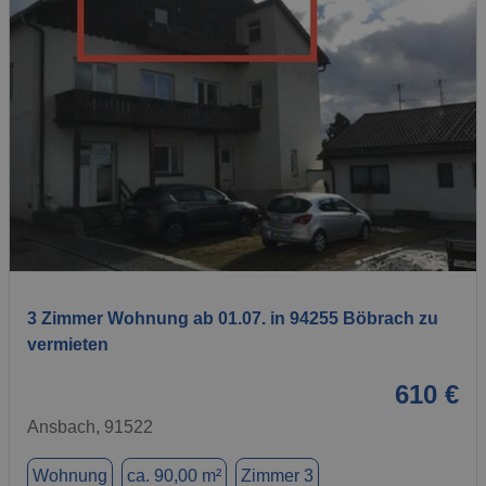
1 / 2
3 Zimmer Wohnung ab 01.07. in 94255 Böbrach zu
vermieten
610 €
Ansbach, 91522
Wohnung
ca. 90,00 m²
Zimmer 3