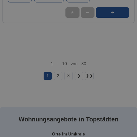
➜
★
➦
1 - 10 von 30
1
2
3
❯
❯❯
Wohnungsangebote in Topstädten
Orte im Umkreis