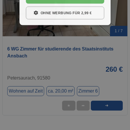
OHNE WERBUNG FÜR 2,99 €
1 / 7
6 WG Zimmer für studierende des Staatsinstituts
Ansbach
260 €
Petersaurach, 91580
Wohnen auf Zeit
ca. 20,00 m²
Zimmer 6
➜
★
➦