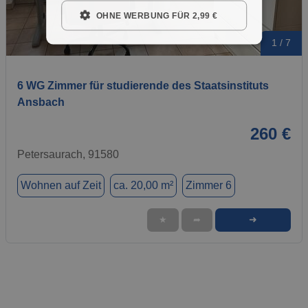
OHNE WERBUNG FÜR 2,99 €
1 / 7
6 WG Zimmer für studierende des Staatsinstituts
Ansbach
260 €
Petersaurach, 91580
Wohnen auf Zeit
ca. 20,00 m²
Zimmer 6
➜
★
➦