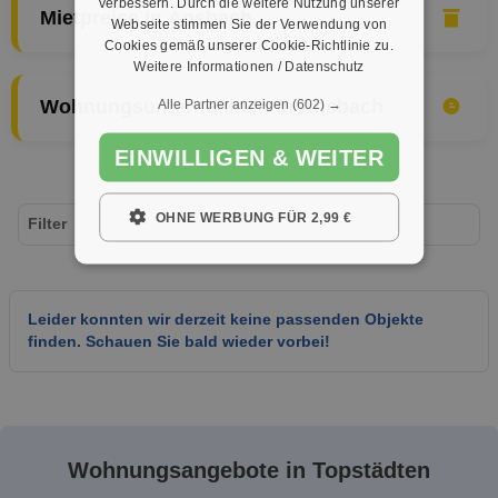
verbessern. Durch die weitere Nutzung unserer
Mietpreise in Ansbach
Webseite stimmen Sie der Verwendung von
Cookies gemäß unserer Cookie-Richtlinie zu.
Weitere Informationen / Datenschutz
Alle Partner anzeigen
(602) →
Wohnungsunternehmen in Ansbach
EINWILLIGEN & WEITER
OHNE WERBUNG FÜR 2,99 €
Filter
Leider konnten wir derzeit keine passenden Objekte
finden. Schauen Sie bald wieder vorbei!
Wohnungsangebote in Topstädten