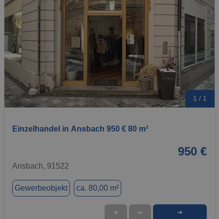
1 / 1
Einzelhandel in Ansbach 950 € 80 m²
950 €
Ansbach, 91522
Gewerbeobjekt
ca. 80,00 m²
➜
★
➦