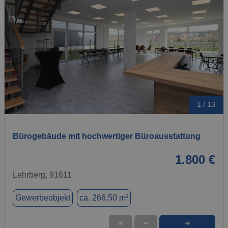
1 / 13
Bürogebäude mit hochwertiger Büroausstattung
1.800 €
Lehrberg, 91611
Gewerbeobjekt
ca. 266,50 m²
➜
★
➦