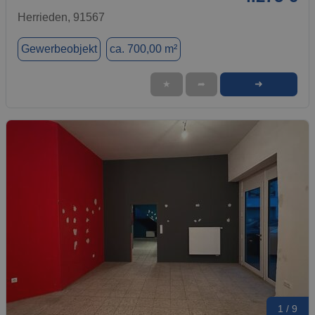
Herrieden, 91567
Gewerbeobjekt
ca. 700,00 m²
➜
★
➦
1 / 9