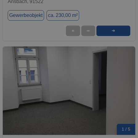
Ansbach, 91522
Gewerbeobjekt
ca. 230,00 m²
➜
★
➦
1 / 5