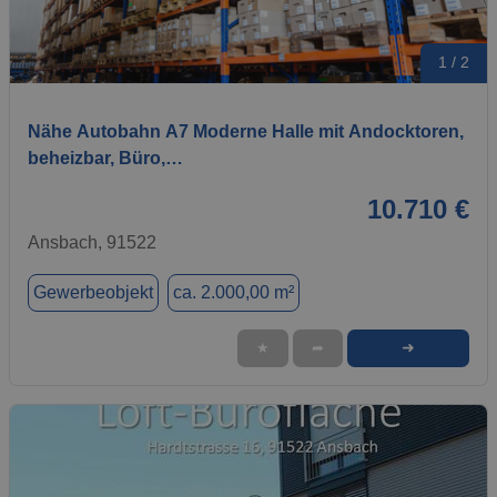
1 / 2
Nähe Autobahn A7 Moderne Halle mit Andocktoren,
beheizbar, Büro,…
10.710 €
Ansbach, 91522
Gewerbeobjekt
ca. 2.000,00 m²
➜
★
➦