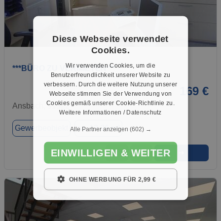
Diese Webseite verwendet
1 / 1
Cookies.
Wir verwenden Cookies, um die
***BÜRO ZU VERMIETEN***
Benutzerfreundlichkeit unserer Website zu
verbessern. Durch die weitere Nutzung unserer
169 €
Webseite stimmen Sie der Verwendung von
Cookies gemäß unserer Cookie-Richtlinie zu.
Ansbach, 91522
Weitere Informationen / Datenschutz
Gewerbeobjekt
ca. 13,26 m²
Alle Partner anzeigen
(602) →
EINWILLIGEN & WEITER
➜
★
➦
OHNE WERBUNG FÜR 2,99 €