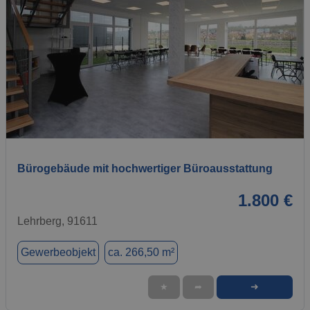
1 / 13
Bürogebäude mit hochwertiger Büroausstattung
1.800 €
Lehrberg, 91611
Gewerbeobjekt
ca. 266,50 m²
➜
★
➦