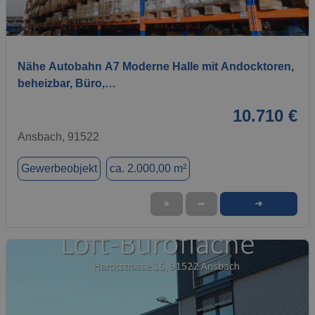
1 / 2
Nähe Autobahn A7 Moderne Halle mit Andocktoren,
beheizbar, Büro,…
10.710 €
Ansbach, 91522
Gewerbeobjekt
ca. 2.000,00 m²
➜
★
➦