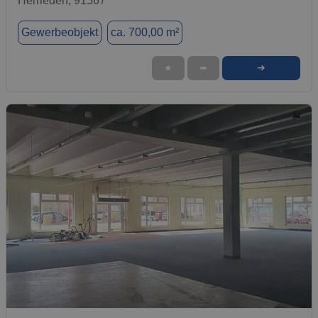
Herrieden, 91567
Gewerbeobjekt
ca. 700,00 m²
➜
★
➦
1 / 1