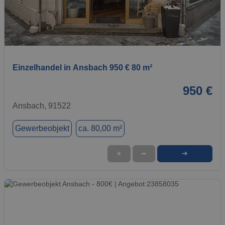
1 / 1
Einzelhandel in Ansbach 950 € 80 m²
950 €
Ansbach, 91522
Gewerbeobjekt
ca. 80,00 m²
➜
★
➦