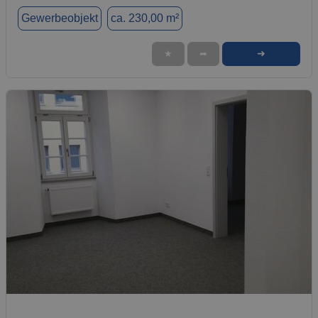
Gewerbeobjekt
ca. 230,00 m²
➜
★
➦
1 / 5