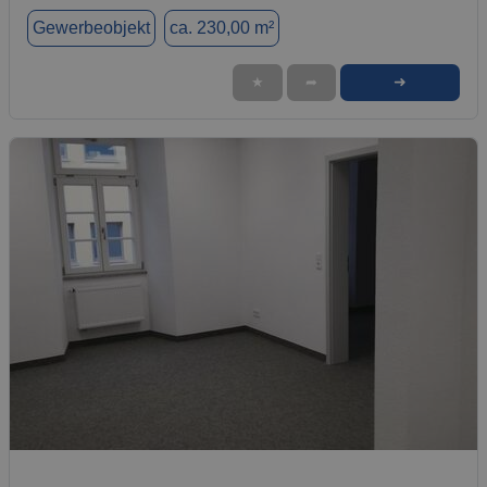
Gewerbeobjekt
ca. 230,00 m²
➜
★
➦
1 / 5