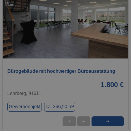
1 / 13
Bürogebäude mit hochwertiger Büroausstattung
1.800 €
Lehrberg, 91611
Gewerbeobjekt
ca. 266,50 m²
➜
★
➦