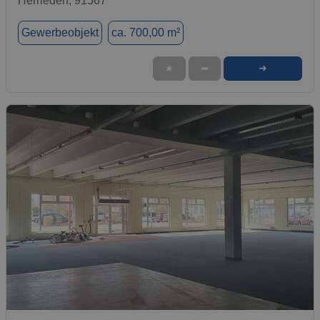
Herrieden, 91567
Gewerbeobjekt
ca. 700,00 m²
➜
★
➦
1 / 1