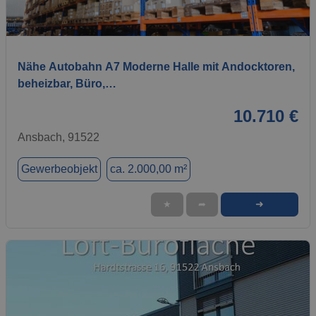
1 / 2
Nähe Autobahn A7 Moderne Halle mit Andocktoren,
beheizbar, Büro,…
10.710 €
Ansbach, 91522
Gewerbeobjekt
ca. 2.000,00 m²
➜
★
➦