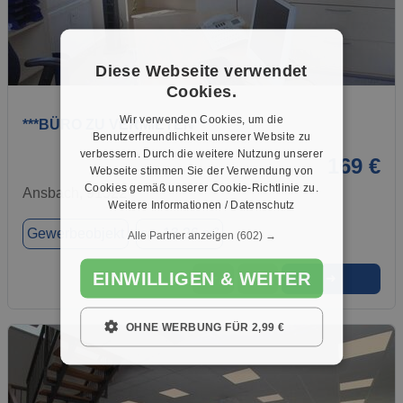
Diese Webseite verwendet
1 / 1
Cookies.
Wir verwenden Cookies, um die
***BÜRO ZU VERMIETEN***
Benutzerfreundlichkeit unserer Website zu
verbessern. Durch die weitere Nutzung unserer
169 €
Webseite stimmen Sie der Verwendung von
Cookies gemäß unserer Cookie-Richtlinie zu.
Ansbach, 91522
Weitere Informationen / Datenschutz
Gewerbeobjekt
ca. 13,26 m²
Alle Partner anzeigen
(602) →
EINWILLIGEN & WEITER
➜
★
➦
OHNE WERBUNG FÜR 2,99 €