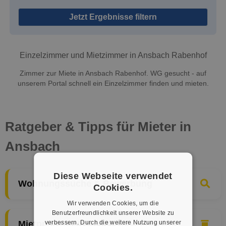
Jetzt Ergebnisse filtern
Einzelzimmer und Mietzimmer in Ansbach Rabenhof
Zimmer zur Miete in Ansbach Rabenhof. WG gesucht - auf
unserem Portal schnell ein Einzelzimmer finden und mieten.
Ratgeber & Tipps für Mieter in
Ansbach
Diese Webseite verwendet
Wohnungssuche & Bewerbung
Cookies.
Wir verwenden Cookies, um die
Benutzerfreundlichkeit unserer Website zu
verbessern. Durch die weitere Nutzung unserer
Mietpreise in Ansbach