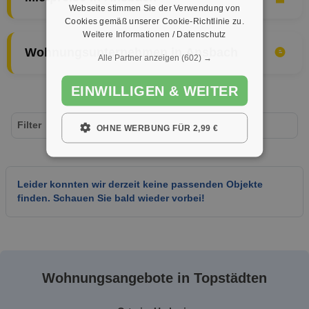
Webseite stimmen Sie der Verwendung von
Cookies gemäß unserer Cookie-Richtlinie zu.
Weitere Informationen / Datenschutz
Wohnungsunternehmen in Ansbach
Alle Partner anzeigen
(602) →
EINWILLIGEN & WEITER
Filter
OHNE WERBUNG FÜR 2,99 €
Leider konnten wir derzeit keine passenden Objekte
finden. Schauen Sie bald wieder vorbei!
Wohnungsangebote in Topstädten