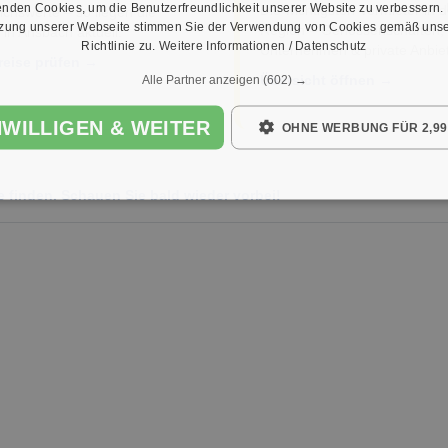
nden Cookies, um die Benutzerfreundlichkeit unserer Website zu verbessern.
Die wichtigsten Vermieter in d
ichswerte – so liegen die
tzung unserer Webseite stimmen Sie der Verwendung von Cookies gemäß unse
Region – Genossenschaften,
 in Ansbach aktuell.
Richtlinie zu.
Weitere Informationen / Datenschutz
Unternehmen & private Anbiet
reise prüfen →
Alle Partner anzeigen
(602) →
Übersicht öffnen →
NWILLIGEN & WEITER
OHNE WERBUNG FÜR 2,99
e finden. Schauen Sie bald wieder vorbei!