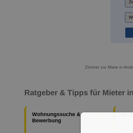
Zimmer zur Miete in Ansb
Ratgeber & Tipps für Mieter 
Wohnungssuche &
Miet
Bewerbung
Kaltm