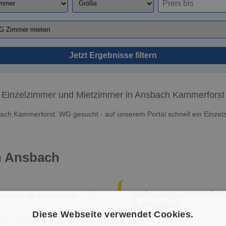
Jetzt Ergebnisse filtern
Einzelzimmer und Mietzimmer in Ansbach Kammerforst
ach Kammerforst. WG gesucht - auf unserem Portal schnell ein Einzel
in Ansbach
Wohnungsunternehm
preise in Ansbach
in Ansbach
Diese Webseite verwendet Cookies.
iete, Nebenkosten &