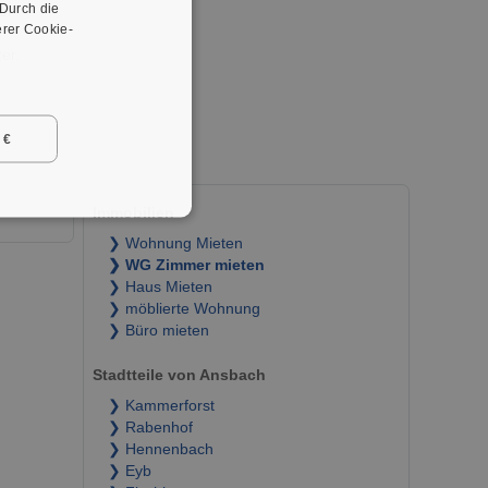
 Durch die
er
rer Cookie-
er.
 €
Immobilien
❯ Wohnung Mieten
❯ WG Zimmer mieten
❯ Haus Mieten
❯ möblierte Wohnung
❯ Büro mieten
Stadtteile von Ansbach
❯ Kammerforst
❯ Rabenhof
❯ Hennenbach
❯ Eyb