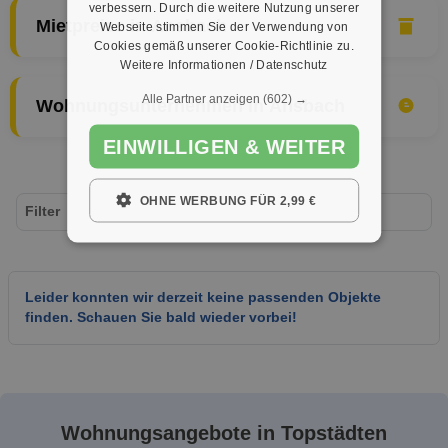
verbessern. Durch die weitere Nutzung unserer
Mietpreise in Ansbach
Webseite stimmen Sie der Verwendung von
Cookies gemäß unserer Cookie-Richtlinie zu.
Weitere Informationen / Datenschutz
Alle Partner anzeigen
(602) →
Wohnungsunternehmen in Ansbach
EINWILLIGEN & WEITER
OHNE WERBUNG FÜR 2,99 €
Filter
Leider konnten wir derzeit keine passenden Objekte
finden. Schauen Sie bald wieder vorbei!
Wohnungsangebote in Topstädten