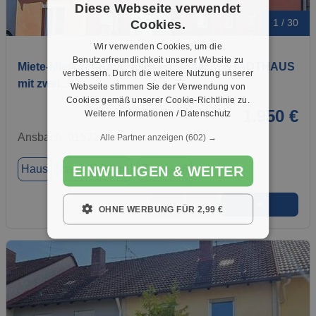
Diese Webseite verwendet
Cookies.
1 / 30
Wir verwenden Cookies, um die
Benutzerfreundlichkeit unserer Website zu
Miete-Mietkauf-Kauf: Alles ist Möglich! STADTHAUS
verbessern. Durch die weitere Nutzung unserer
mit zwei…
Webseite stimmen Sie der Verwendung von
Cookies gemäß unserer Cookie-Richtlinie zu.
1.950 €
Weitere Informationen / Datenschutz
Ansbach, 91522
Alle Partner anzeigen
(602) →
Haus
ca. 145,00 m²
Zimmer 6
EINWILLIGEN & WEITER
➜
★
➦
OHNE WERBUNG FÜR 2,99 €