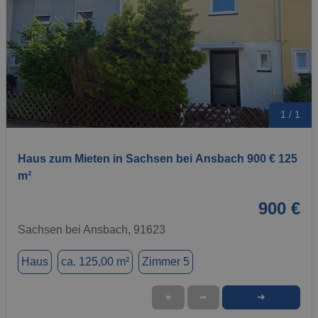
1 / 1
Haus zum Mieten in Sachsen bei Ansbach 900 € 125
m²
900 €
Sachsen bei Ansbach, 91623
Haus
ca. 125,00 m²
Zimmer 5
➜
★
➦