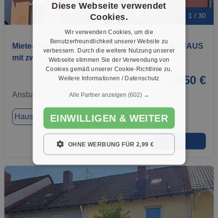
Diese Webseite verwendet
Cookies.
1 / 30
Wir verwenden Cookies, um die
Benutzerfreundlichkeit unserer Website zu
Miete-Mietkauf-Kauf: Alles ist Möglich! STADTHAUS
verbessern. Durch die weitere Nutzung unserer
mit zwei…
Webseite stimmen Sie der Verwendung von
Cookies gemäß unserer Cookie-Richtlinie zu.
1.950 €
Weitere Informationen / Datenschutz
Ansbach, 91522
Alle Partner anzeigen
(602) →
Haus
ca. 145,00 m²
Zimmer 6
EINWILLIGEN & WEITER
➜
★
➦
OHNE WERBUNG FÜR 2,99 €