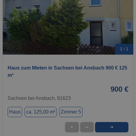
1 / 1
Haus zum Mieten in Sachsen bei Ansbach 900 € 125
m²
900 €
Sachsen bei Ansbach, 91623
Haus
ca. 125,00 m²
Zimmer 5
➜
★
➦