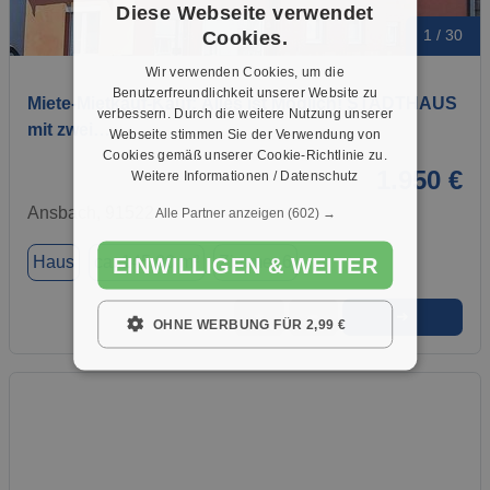
Diese Webseite verwendet
Cookies.
1 / 30
Wir verwenden Cookies, um die
Benutzerfreundlichkeit unserer Website zu
Miete-Mietkauf-Kauf: Alles ist Möglich! STADTHAUS
verbessern. Durch die weitere Nutzung unserer
mit zwei…
Webseite stimmen Sie der Verwendung von
Cookies gemäß unserer Cookie-Richtlinie zu.
1.950 €
Weitere Informationen / Datenschutz
Ansbach, 91522
Alle Partner anzeigen
(602) →
Haus
ca. 145,00 m²
Zimmer 6
EINWILLIGEN & WEITER
➜
★
➦
OHNE WERBUNG FÜR 2,99 €