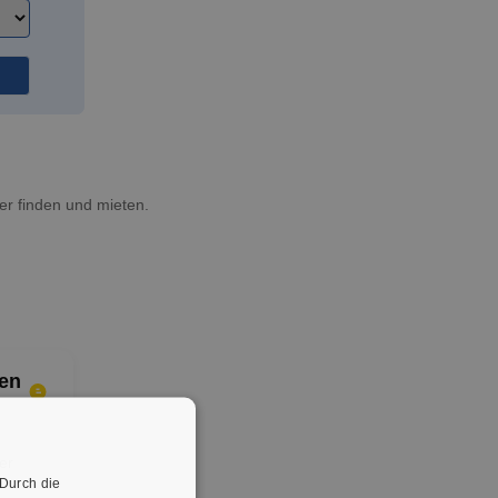
er finden und mieten.
en
er
 Durch die