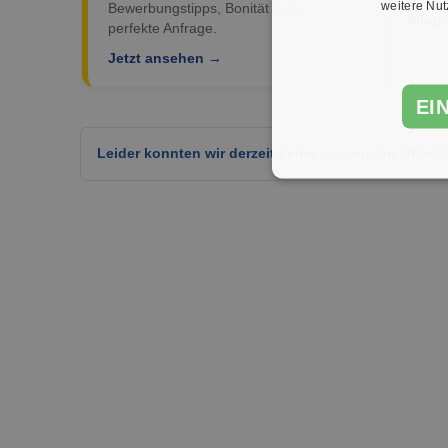
weitere Nu
Bewerbungstipps, Bonität & die
Mietp
perfekte Anfrage.
Jetzt ansehen →
EI
Leider konnten wir derzeit keine passenden Objekt