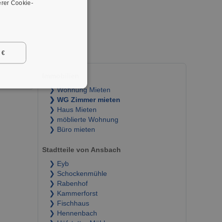
rer Cookie-
er.
 €
Immobilien
❯ Wohnung Mieten
❯ WG Zimmer mieten
❯ Haus Mieten
❯ möblierte Wohnung
❯ Büro mieten
Stadtteile von Ansbach
❯ Eyb
❯ Schockenmühle
❯ Rabenhof
❯ Kammerforst
❯ Fischhaus
❯ Hennenbach