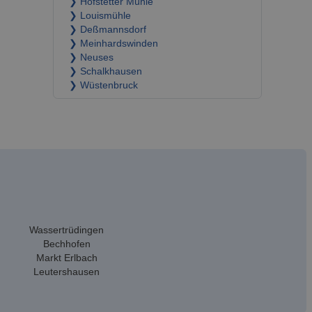
❯ Höfstetter Mühle
❯ Louismühle
❯ Deßmannsdorf
❯ Meinhardswinden
❯ Neuses
❯ Schalkhausen
❯ Wüstenbruck
Wassertrüdingen
Bechhofen
Markt Erlbach
Leutershausen