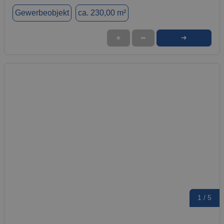
Gewerbeobjekt
ca. 230,00 m²
➜
★
➦
1 / 5