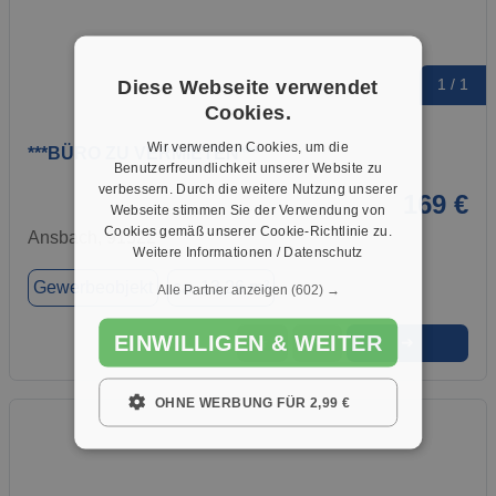
Diese Webseite verwendet
1 / 1
Cookies.
Wir verwenden Cookies, um die
***BÜRO ZU VERMIETEN***
Benutzerfreundlichkeit unserer Website zu
verbessern. Durch die weitere Nutzung unserer
169 €
Webseite stimmen Sie der Verwendung von
Cookies gemäß unserer Cookie-Richtlinie zu.
Ansbach, 91522
Weitere Informationen / Datenschutz
Gewerbeobjekt
ca. 13,26 m²
Alle Partner anzeigen
(602) →
EINWILLIGEN & WEITER
➜
★
➦
OHNE WERBUNG FÜR 2,99 €