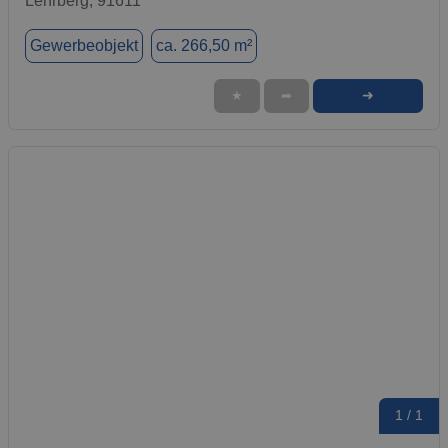
Lehrberg, 91611
Gewerbeobjekt
ca. 266,50 m²
➜
★
➦
1 / 1