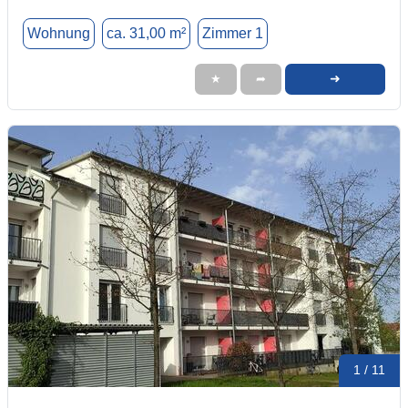
Wohnung
ca. 31,00 m²
Zimmer 1
➜
★
➦
1 / 11