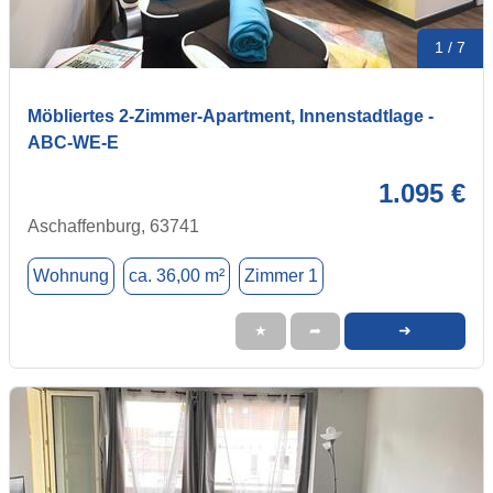
1 / 7
Möbliertes 2-Zimmer-Apartment, Innenstadtlage -
ABC-WE-E
1.095 €
Aschaffenburg, 63741
Wohnung
ca. 36,00 m²
Zimmer 1
➜
★
➦