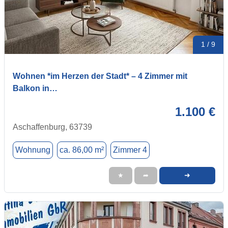
1 / 9
Wohnen *im Herzen der Stadt* – 4 Zimmer mit
Balkon in…
1.100 €
Aschaffenburg, 63739
Wohnung
ca. 86,00 m²
Zimmer 4
➜
★
➦