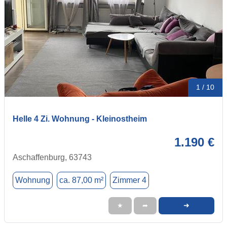
1 / 10
Helle 4 Zi. Wohnung - Kleinostheim
1.190 €
Aschaffenburg, 63743
Wohnung
ca. 87,00 m²
Zimmer 4
➜
★
➦