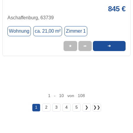
845 €
Aschaffenburg, 63739
Wohnung
ca. 21,00 m²
Zimmer 1
➜
★
➦
1 - 10 von 108
1
2
3
4
5
❯
❯❯