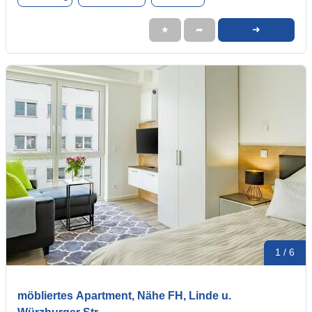
➜
★
➦
1 / 6
möbliertes Apartment, Nähe FH, Linde u.