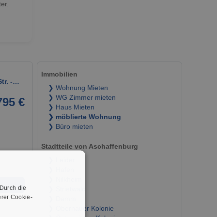
er.
Immobilien
tr. -…
❯ Wohnung Mieten
❯ WG Zimmer mieten
795 €
❯ Haus Mieten
❯ möblierte Wohnung
❯ Büro mieten
Stadtteile von Aschaffenburg
❯ Leider
❯ Hafen
❯ Nilkheim
➜
 Durch die
❯ Strietwald
rer Cookie-
❯ Damm
❯ Obernauer Kolonie