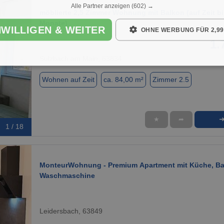
Alle Partner anzeigen
(602) →
möblierte 2,5 Zimmer Wohnung mit Balkon (auf Zeit bi
Monate)
NWILLIGEN & WEITER
OHNE WERBUNG FÜR 2,99
1.
Sulzbach am Main, 63834
Wohnen auf Zeit
ca. 84,00 m²
Zimmer 2.5
★
➦
1 / 18
MonteurWohnung - Premium Apartment mit Küche, B
Waschmaschine
Leidersbach, 63849