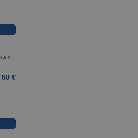
➜
d & 2
60 €
➜