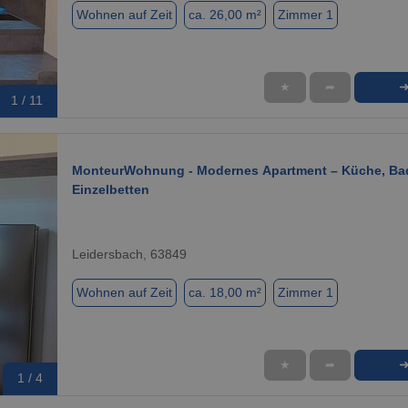
Wohnen auf Zeit
ca. 26,00 m²
Zimmer 1
★
➦
1 / 11
MonteurWohnung - Modernes Apartment – Küche, Ba
Einzelbetten
Leidersbach, 63849
Wohnen auf Zeit
ca. 18,00 m²
Zimmer 1
★
➦
1 / 4