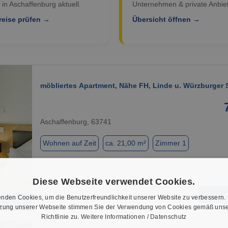
 in Aschaffenburg aktuell.
Unternehmen & private Anbiet
reise prüfen →
Übersicht öffnen →
möbliertes Apartment, Nähe FH, Linde u. Würzburger S
Aschaffenburg, 63741
Wohnen auf Zeit
ca. 21,00 m²
Zimmer 1
Diese Webseite verwendet Cookies.
★
➦
nden Cookies, um die Benutzerfreundlichkeit unserer Website zu verbessern.
1 / 6
tzung unserer Webseite stimmen Sie der Verwendung von Cookies gemäß unse
Richtlinie zu.
Weitere Informationen / Datenschutz