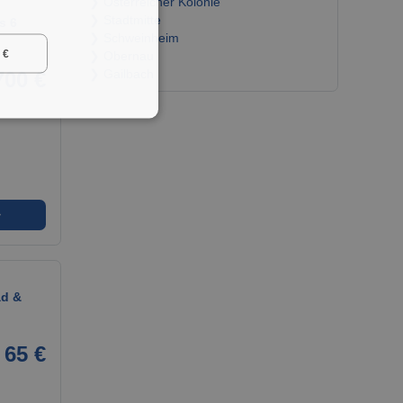
❯ Österreicher Kolonie
❯ Stadtmitte
s 6
❯ Schweinheim
 €
❯ Obernau
700 €
❯ Gailbach
➜
ad &
65 €