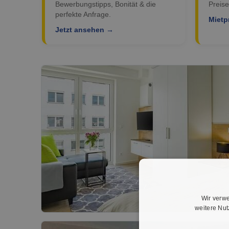
Bewerbungstipps, Bonität & die
Preise
perfekte Anfrage.
Mietp
Jetzt ansehen →
Wir verwe
weitere Nu